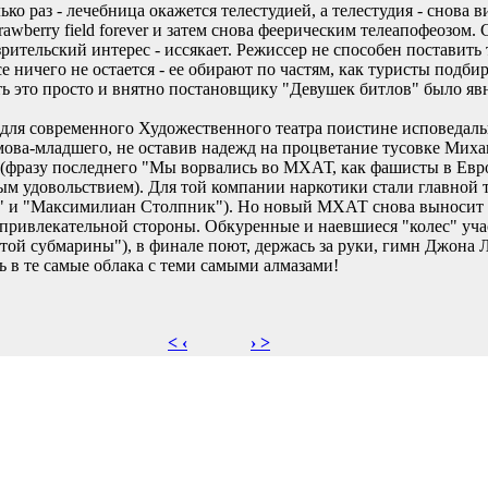
ко раз - лечебница окажется телестудией, а телестудия - снова в
awberry field forever и затем снова феерическим телеапофеозом
зрительский интерес - иссякает. Режиссер не способен поставить
е ничего не остается - ее обирают по частям, как туристы подб
ь это просто и внятно постановщику "Девушек битлов" было явн
 для современного Художественного театра поистине исповедаль
мова-младшего, не оставив надежд на процветание тусовке Миха
 (фразу последнего "Мы ворвались во МХАТ, как фашисты в Ев
ым удовольствием). Для той компании наркотики стали главной 
а" и "Максимилиан Столпник"). Но новый МХАТ снова выносит 
 привлекательной стороны. Обкуренные и наевшиеся "колес" уча
той субмарины"), в финале поют, держась за руки, гимн Джона Л
ь в те самые облака с теми самыми алмазами!
< ‹
› >