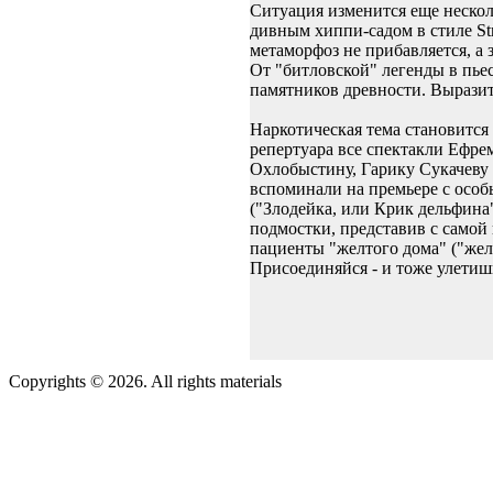
Ситуация изменится еще несколь
дивным хиппи-садом в стиле Str
метаморфоз не прибавляется, а 
От "битловской" легенды в пьес
памятников древности. Выразит
Наркотическая тема становится
репертуара все спектакли Ефре
Охлобыстину, Гарику Сукачеву
вспоминали на премьере с особ
("Злодейка, или Крик дельфин
подмостки, представив с самой
пациенты "желтого дома" ("жел
Присоединяйся - и тоже улетиш
Copyrights © 2026. All rights materials