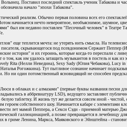
Волынец. Поставил последний спектакль ученик Табакова и час
 обозначила начало "эпохи Табакова".
ический реализм. Обычно первая половина всех его спектаклей
отом начинается нечто невероятное, необъяснимое, шумное, цвет
ми" был им недавно поставлен "Песочный человек" в Театре Таб
е.
тлов" еще теплится мечта: не утерять нить смысла. На телевизи
 писателя, скрывающегося под псевдонимом Сержант Пеппер (И
ские истории" и их героинь, которые когда-то переспали с ливе
 о том, как им удалось затащить музыкантов в постель и как из
vely Rita (Нелли Неведина), Sexy Sady (Юлия Чебакова), Lucy in 
(Наталья Рогожкина). Тут пытливое сознание начинает подсказыв
и. Но ни один потомственный ясновидящий не способен предска
"Люси в облаках и с алмазами" (первые буквы названия песни д
ладывались в аббревиатуру LSD), ведущего заставляют публичн
белую таблетку. И жизнь тут же делается совсем иной - чистой, 
м героем собственного шоу. Начинается кабаре с элементами к
вести лет мамой Пеппера, а Секси Сэди - приемной матерью Д
тической галлюцинацией, а позже превращается в лечебницу дл
ах в гриме Ленина, Маркса, Маяковского и Эйнштейна - станови