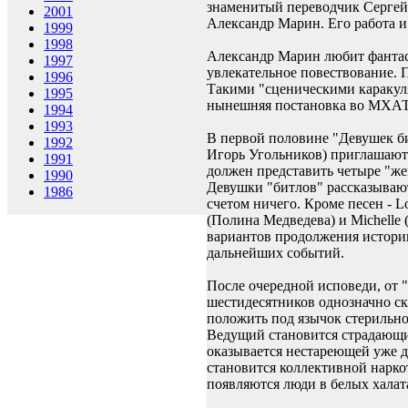
знаменитый переводчик Сергей 
2001
Александр Марин. Его работа и
1999
1998
Александр Марин любит фантаст
1997
увлекательное повествование. П
1996
Такими "сценическими каракуля
1995
нынешняя постановка во МХАТ
1994
1993
В первой половине "Девушек би
1992
Игорь Угольников) приглашают
1991
должен представить четыре "жен
1990
Девушки "битлов" рассказывают
1986
счетом ничего. Кроме песен - Lo
(Полина Медведева) и Michelle 
вариантов продолжения истори
дальнейших событий.
После очередной исповеди, от 
шестидесятников однозначно ск
положить под язычок стерильно 
Ведущий становится страдающи
оказывается нестареющей уже д
становится коллективной нарко
появляются люди в белых халат