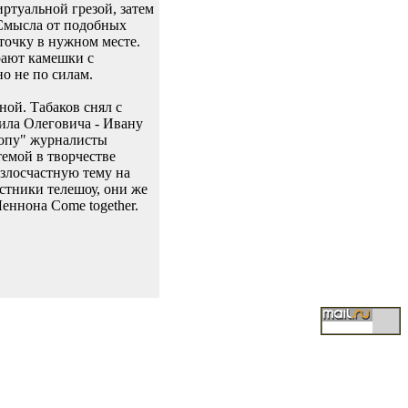
иртуальной грезой, затем
. Смысла от подобных
 точку в нужном месте.
ирают камешки с
о не по силам.
ной. Табаков снял с
ила Олеговича - Ивану
ропу" журналисты
темой в творчестве
злосчастную тему на
стники телешоу, они же
еннона Come together.