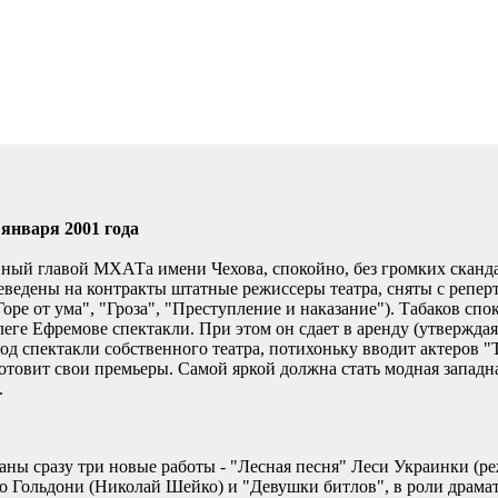
 января 2001 года
нный главой МХАТа имени Чехова, спокойно, без громких сканд
реведены на контракты штатные режиссеры театра, сняты с репер
ре от ума", "Гроза", "Преступление и наказание"). Табаков спок
ге Ефремове спектакли. При этом он сдает в аренду (утверждая,
 спектакли собственного театра, потихоньку вводит актеров "
отовит свои премьеры. Самой яркой должна стать модная западна
.
ны сразу три новые работы - "Лесная песня" Леси Украинки (реж
 Гольдони (Николай Шейко) и "Девушки битлов", в роли драмат