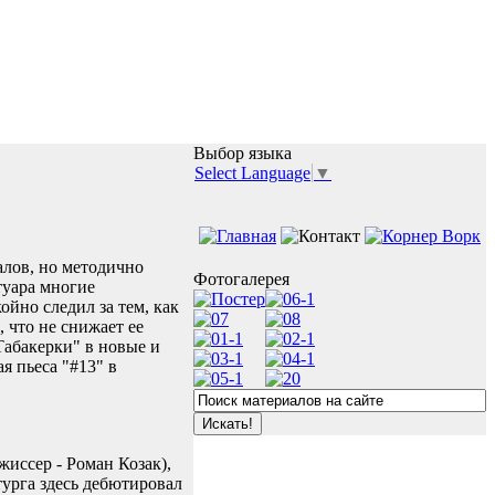
Выбор языка
Select Language
▼
алов, но методично
Фотогалерея
туара многие
ойно следил за тем, как
 что не снижает ее
Табакерки" в новые и
я пьеса "#13" в
иссер - Роман Козак),
урга здесь дебютировал