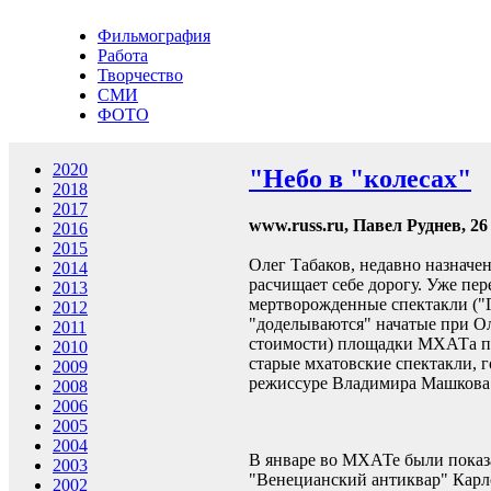
Фильмография
Работа
Творчество
СМИ
ФОТО
2020
"Небо в "колесах"
2018
2017
www.russ.ru, Павел Руднев, 26
2016
2015
Олег Табаков, недавно назначе
2014
расчищает себе дорогу. Уже пе
2013
мертворожденные спектакли ("Го
2012
"доделываются" начатые при Оле
2011
стоимости) площадки МХАТа под
2010
старые мхатовские спектакли, г
2009
режиссуре Владимира Машкова
2008
2006
2005
2004
В январе во МХАТе были показа
2003
"Венецианский антиквар" Карло
2002