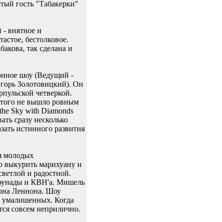
тый гость "Табакерки"
 - внятное и
астое, бестолковое.
акова, так сделана и
онное шоу (Ведущий -
горь Золотовицкий). Он
рпульской четверкой.
 этого не вышло ровным
the Sky with Diamonds
ать сразу несколько
зать истинного развития
ля молодых
о выкурить марихуану и
светлой и радостной.
лоунады и КВН'а. Мишель
жона Леннона. Шоу
я умалишенных. Когда
тся совсем неприлично.