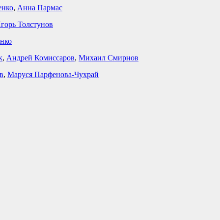
енко
,
Анна Пармас
горь Толстунов
нко
к
,
Андрей Комиссаров
,
Михаил Смирнов
в
,
Маруся Парфенова-Чухрай