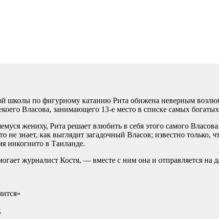
ой школы по фигурному катанию Рита обижена неверным возлюб
екоего Власова, занимающего 13-е место в списке самых богаты
муся жениху, Рита решает влюбить в себя этого самого Власова.
о не знает, как выглядит загадочный Власов; известно только, ч
мя инкогнито в Таиланде.
могает журналист Костя, — вместе с ним она и отправляется на 
чится»
х