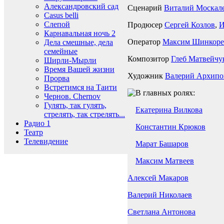
Александровский сад
Сценарий
Виталий Москал
Casus belli
Слепой
Продюсер
Сергей Козлов
,
И
Карнавальная ночь 2
Оператор
Максим Шинкоре
Дела смешные, дела
семейные
Композитор
Глеб Матвейчу
Ширли-Мырли
Время Вашей жизни
Художник
Валерий Архипо
Прорва
Встретимся на Таити
В главных ролях:
Чернов. Chernov
Гулять, так гулять,
Екатерина Вилкова
стрелять, так стрелять...
Радио 1
Константин Крюков
Театр
Телевидение
Марат Башаров
Максим Матвеев
Алексей Макаров
Валерий Николаев
Светлана Антонова