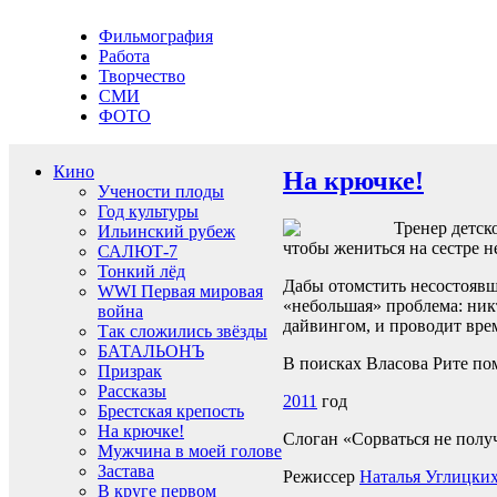
Фильмография
Работа
Творчество
СМИ
ФОТО
Кино
На крючке!
Учености плоды
Год культуры
Тренер детск
Ильинский рубеж
чтобы жениться на сестре н
САЛЮТ-7
Тонкий лёд
Дабы отомстить несостоявше
WWI Первая мировая
«небольшая» проблема: никт
война
дайвингом, и проводит вре
Так сложились звёзды
БАТАЛЬОНЪ
В поисках Власова Рите по
Призрак
Рассказы
2011
год
Брестская крепость
На крючке!
Слоган «Сорваться не полу
Мужчина в моей голове
Застава
Режиссер
Наталья Углицки
В круге первом