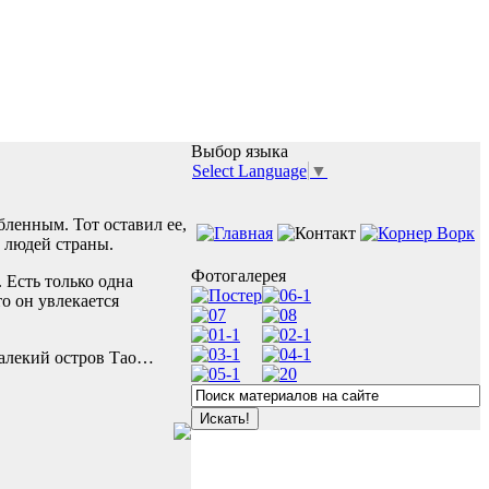
Выбор языка
Select Language
▼
ленным. Тот оставил ее,
х людей страны.
Фотогалерея
 Есть только одна
то он увлекается
далекий остров Тао…