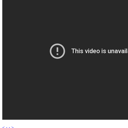
< ‹
› >