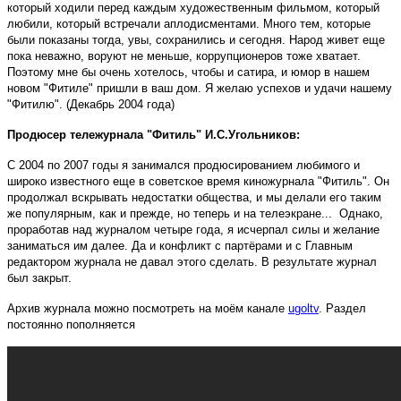
который ходили перед каждым художественным фильмом, который
любили, который встречали аплодисментами. Много тем, которые
были показаны тогда, увы, сохранились и сегодня. Народ живет еще
пока неважно, воруют не меньше, коррупционеров тоже хватает.
Поэтому мне бы очень хотелось, чтобы и сатира, и юмор в нашем
новом "Фитиле" пришли в ваш дом. Я желаю успехов и удачи нашему
"Фитилю". (Декабрь 2004 года)
Продюсер тележурнала "Фитиль" И.С.Угольников:
С 2004 по 2007 годы я занимался продюсированием любимого и
широко известного еще в советское время киножурнала "Фитиль". Он
продолжал вскрывать недостатки общества, и мы делали его таким
же популярным, как и прежде, но теперь и на телеэкране... Однако,
проработав над журналом четыре года, я исчерпал силы и желание
заниматься им далее. Да и конфликт с партёрами и с Главным
редактором журнала не давал этого сделать. В результате журнал
был закрыт.
Архив журнала можно посмотреть на моём канале
ugoltv
. Раздел
постоянно пополняется