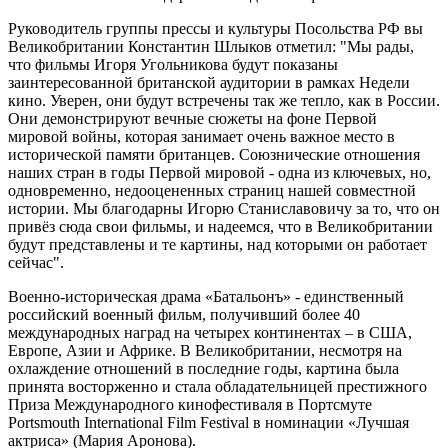
Руководитель группы прессы и культуры Посольства РФ вы
Великобритании Константин Шлыков отметил: "Мы рады,
что фильмы Игоря Угольникова будут показаны
заинтересованной британской аудитории в рамках Недели
кино. Уверен, они будут встречены так же тепло, как в России.
Они демонстрируют вечные сюжеты на фоне Первой
мировой войны, которая занимает очень важное место в
исторической памяти британцев. Союзнические отношения
наших стран в годы Первой мировой - одна из ключевых, но,
одновременно, недооцененных страниц нашей совместной
истории. Мы благодарны Игорю Станиславовичу за то, что он
привёз сюда свои фильмы, и надеемся, что в Великобритании
будут представлены и те картины, над которыми он работает
сейчас".
Военно-историческая драма «Батальонъ» - единственный
российский военный фильм, получивший более 40
международных наград на четырех континентах – в США,
Европе, Азии и Африке. В Великобритании, несмотря на
охлаждение отношений в последние годы, картина была
принята восторженно и стала обладательницей престижного
Приза Международного кинофестиваля в Портсмуте
Рortsmouth International Film Festival в номинации «Лучшая
актриса» (Мария Аронова).