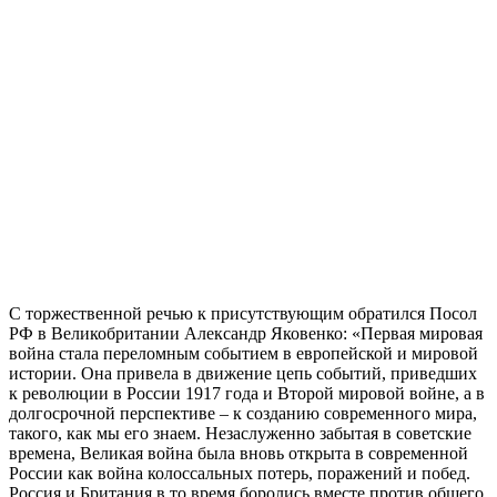
С торжественной речью к присутствующим обратился Посол
РФ в Великобритании Александр Яковенко: «Первая мировая
война стала переломным событием в европейской и мировой
истории. Она привела в движение цепь событий, приведших
к революции в России 1917 года и Второй мировой войне, а в
долгосрочной перспективе – к созданию современного мира,
такого, как мы его знаем. Незаслуженно забытая в советские
времена, Великая война была вновь открыта в современной
России как война колоссальных потерь, поражений и побед.
Россия и Британия в то время боролись вместе против общего