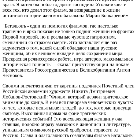
врага. Я хотел бы поблагодарить господина Угольникова и
всех тех, кто делал этот фильм, за возвращение к жизни
истинной истории женского батальона Марии Бочкаревой»
"Батальонъ - один из немногих фильмов, где настолько
трагично и ярко показан не только подвиг женщин на фронтах
Первой мировой, но и реальные чувства: патриотизм,
смешанный со страхом смерти. Это заставляет еще раз
задуматься о том, какой силой обладают наши русские
женщины, об их великом вкладе в дело сохранения мира.
Прекрасная режиссерская работа, игра актеров, максимальная
историческая точность" – сказал присутствующий на показе
Представитель Россотрудничества в Великобритании Антон
Чесноков.
Своими впечатлениями от картины поделился Почетный член
Российской академии художеств Никита Дмитриевич
Лобанов-Ростовский: "Фильм, который держит зрительское
внимание до конца. В нем вся панорама человеческих чувств:
от тех, которые испытывает злодей, до тех, которые присущи
святому. Высочайшая драма на фоне трагических
исторических событий! Это восхваляющая женщину ода,
ставшая, подобно образу амазонок в живописи и литературе,
уникальным символом русской храбрости, гордости за
Россию. Слава и благодарность создателям фильма Батальонъ"