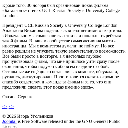
Кроме того, 30 ноября был организован показ фильма
«Батальонъ» стенах UCL Russian Society в University College
London.
Президент UCL Russian Society в University College London
Анастасия Виханова поделилась впечатлениями от картины:
«Изначально мы сомневались - стоит ли показывать ребятам
такой фильм. В нашем сообществе самая активная масса -
иностранцы. Мы с комитетом думали: не поймут. Но все
равно решили не упускать такую замечательную возможность.
Все были просто в восторге, а я настолько глубоко
прочувствовала фильм, что мне пришлось уйти сразу после
окончания, чтобы подумать обо всем наедине с собой.
Остальные же ещё долго оставались в комнате, обсуждали,
ругались, дискутировали. Просто хочется сказать огромное
спасибо создателям и команде за фильм и за то, что они
предложили сделать этот показ именно здесь».
Оксана Серпак
< ‹
› >
© 2026 Игорь Угольников
Joomla!
is Free Software released under the GNU General Public
License.