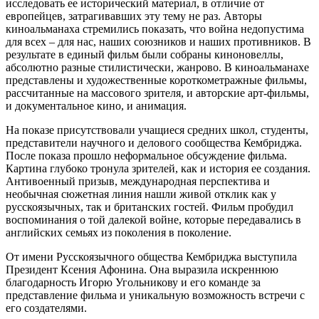
исследовать ее исторический материал, в отличие от
европейцев, затрагивавших эту тему не раз. Авторы
киноальманаха стремились показать, что война недопустима
для всех – для нас, наших союзников и наших противников. В
результате в единый фильм были собраны киноновеллы,
абсолютно разные стилистически, жанрово. В киноальманахе
представлены и художественные короткометражные фильмы,
рассчитанные на массового зрителя, и авторские арт-фильмы,
и документальное кино, и анимация.
На показе присутствовали учащиеся средних школ, студенты,
представители научного и делового сообщества Кембриджа.
После показа прошло неформальное обсуждение фильма.
Картина глубоко тронула зрителей, как и история ее создания.
Антивоенный призыв, международная перспектива и
необычная сюжетная линия нашли живой отклик как у
русскоязычных, так и британских гостей. Фильм пробудил
воспоминания о той далекой войне, которые передавались в
английских семьях из поколения в поколение.
От имени Русскоязычного общества Кембриджа выступила
Президент Ксения Афонина. Она выразила искреннюю
благодарность Игорю Угольникову и его команде за
представление фильма и уникальную возможность встречи с
его создателями.