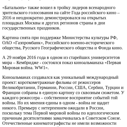
«Батальонъ» также вошел в тройку лидеров всенародного
зрительского голосования на сайте Года российского кино –
2016 и неоднократно демонстрировался на открытых
площадках Москвы и других регионов страны в дни
государственных праздников.
Картина снята при поддержке Министерства культуры РФ,
ОАО «Газпромбанк», Российского военно-исторического
общества, Русского Географического общества и Фонда кино.
А 29 ноября 2016 года в одном из старейших университетов
мира – Кембридже - состоялся показ киноальманаха «Первая
Мировая война. WW1».
Киноальманах создавался как уникальный международный
проект: короткометражные фильмы от режиссеров
Великобритании, Германии, России, США, Сербии, Турции и
Франции собраны в единую картину со сквозным сюжетом. У
каждого режиссера – собственное восприятие событий той
войны. Но их мнения едины в одном - война не щадит
никого. Премьеру с нетерпением ожидали в России,
поскольку тема Первой мировой войны по идеологическим
причинам десятилетиями замалчивалась в Советском Союзе.
Отечественные кинематографисты не имели возможности