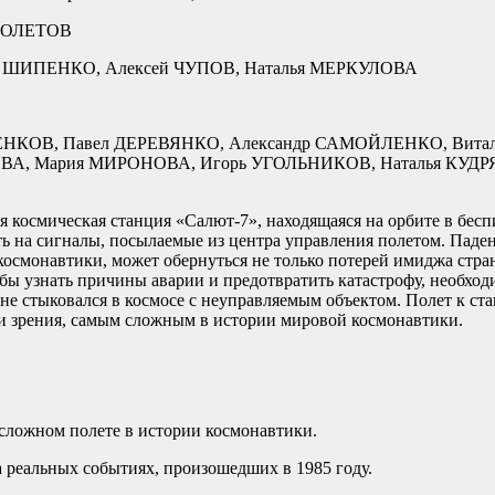
МОЛЕТОВ
ШИПЕНКО, Алексей ЧУПОВ, Наталья МЕРКУЛОВА
ЧЕНКОВ, Павел ДЕРЕВЯНКО, Александр САМОЙЛЕНКО, Витал
А, Мария МИРОНОВА, Игорь УГОЛЬНИКОВ, Наталья КУДР
я космическая станция «Салют-7», находящаяся на орбите в бес
ть на сигналы, посылаемые из центра управления полетом. Паде
космонавтики, может обернуться не только потерей имиджа стран
бы узнать причины аварии и предотвратить катастрофу, необход
не стыковался в космосе с неуправляемым объектом. Полет к ст
чки зрения, самым сложным в истории мировой космонавтики.
сложном полете в истории космонавтики.
 реальных событиях, произошедших в 1985 году.