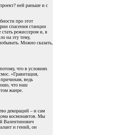
проект? ней раньше и с
обности про этот
ории спасения станции
стать режиссером и, я
ло на эту тему,
побывать. Можно сказать,
потому, что в условиях
смос. «Гравитация,
 причинам, ведь
рошо, что наш
этом жанре.
во декораций – и сам
 дома космонавтов. Мы
ей Валентинович
алант и гений, он