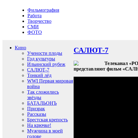
Фильмография
Работа
Творчество
СМИ
ФОТО
Кино
САЛЮТ-7
Учености плоды
Год культуры
Телеканал «РО
Ильинский рубеж
представляют фильм «САЛ
САЛЮТ-7
Тонкий лёд
WWI Первая мировая
война
Так сложились
звёзды
БАТАЛЬОНЪ
Призрак
Рассказы
Брестская крепость
На крючке!
Мужчина в моей
голове