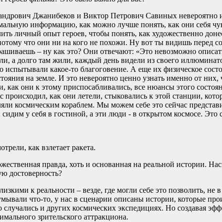
сандрович Джанибеков и Виктор Петрович Савиных невероятно 
мальную информацию, как можно лучше понять, как они себя чу
ить личный опыт героев, чтобы понять, как художественно донес
отому что они ни на кого не похожи. Ну вот ты видишь перед с
рашиваешь – ну как это? Они отвечают: «Это невозможно описат
тали, а долго там жили, каждый день видели из своего иллюминат
о испытывали какое-то благоговение. А еще их физическое сост
тояния на земле. И это невероятно ценно узнать именно от них, 
, как они к этому приспосабливались, все нюансы этого состоя
с происходил, как они летели, стыковались к этой станции, кото
яли космическим кораблем. Мы можем себе это сейчас представи
сидим у себя в гостиной, а эти люди - в открытом космосе. Это 
отрели, как взлетает ракета.
ожественная правда, хоть и основанная на реальной истории. Нас
ую достоверность?
изкими к реальности – везде, где могли себе это позволить, не 
умывали что-то, у нас в сценарии описаны истории, которые про
о случались и других космических экспедициях. Но создавая эфф
имального зрительского аттракциона.