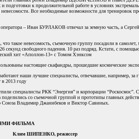
 и подготовки к продолжительной работе в условиях экстремал
 невесомости. Все необходимые возможности для тренировок пре
а оператора – Иван БУРЛАКОВ отвечал за земную часть, а Серг
, что такое невесомость, съемочную группу посадили в самолет
26 секунд свободного падения. 10 раз подряд. Кстати, с помощью
ческий хит «Аполлон-13» с Томом Хэнксом
пользованы настоящие скафандры, прошедшие космические эксп
аботают наши лучшие специалисты, отвечавшие, например, за г
 в 2013 году
упили специалисты РКК “Энергия” и корпорации “Роскосмос”.
та поделились со съемочной группой и прототипы главных дейст
го Союза Владимир Джанибеков и Виктор Савиных.
ЛЯМИ ФИЛЬМА
Клим ШИПЕНКО, режиссер