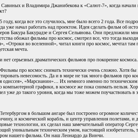
а Савиных и Владимира Джанибекова к «Салют-7», когда начали 
ект?
85 году, когда все это случилось, мне было всего 2 года. Все подр
гда уже начал работать над проектом. Идея сделать фильм об ист
ров Бакура Бакурадзе и Сергея Сельянова. Они предложили мне 
детства обожал фильмы про космос, смотрел все, что тогда выходи
, «Отроки во вселенной», читал книги про космос, мечтал там 
етская мечта.
ти нет серьезных драматических фильмов про покорение космоса.
 Фильмы про космос снимать технически очень сложно. Хотя бы 
ировать невесомость. Да и в мире не так много фильмов про ко
я одиссея», «Марсианин»… Их немного именно по техническим
о компьютерной графики, в космосе же пока снимать нельзя. Хо
л уже до такого уровня, когда мы тоже можем поучаствовать в 
Петербургом в большом ангаре был построено огромное количест
ичину, и космический корабль, и центр управления полетами, и
едовые технологии, их сделал наш замечательный оператор Серг
ающий уникальным техническим умом, настоящий изобретатель, т
ром нашего фильма. Он наш Леонардо да Винчи.