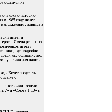
ирующемуся на
ную и яркую историю
 в 1985 году полетели к
и напряженная страница в
нарий имеет и
героев. Имена реальных
довиченков играет
евники, где подробно
 среди нас большинство,
рот, усилили для нашего
о, - Хочется сделать
о языке».
оне выстроили точную
а-7» и «Союза Т-13» в
.
РЕВЯНКО прошли