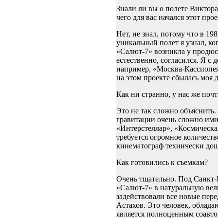
Знали ли вы о полете Виктор
чего для вас начался этот про
Нет, не знал, потому что в 19
уникальный полет я узнал, ко
«Салют-7» возникла у продюсе
естественно, согласился. Я с 
например, «Москва-Кассиопея»
на этом проекте сбылась моя д
Как ни странно, у нас же поч
Это не так сложно объяснить.
гравитации очень сложно имит
«Интерстеллар», «Космическа
требуется огромное количеств
кинематограф технически доше
Как готовились к съемкам?
Очень тщательно. Под Санкт-
«Салют-7» в натуральную вел
задействовали все новые пер
Астахов. Это человек, облад
является полноценным соавто