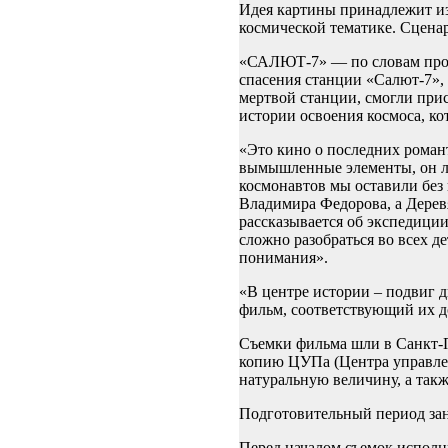
Идея картины принадлежит 
космической тематике. Сце
«САЛЮТ-7» — по словам прод
спасения станции «Салют-7»,
мертвой станции, смогли прис
истории освоения космоса, кот
«Это кино о последних романт
вымышленные элементы, он ли
космонавтов мы оставили без 
Владимира Федорова, а Дерев
рассказывается об экспедиции
сложно разобраться во всех д
понимания».
«В центре истории – подвиг 
фильм, соответствующий их д
Съемки фильма шли в Санкт-П
копию ЦУПа (Центра управлен
натуральную величину, а такж
Подготовительный период зан
Перед началом съемок исп