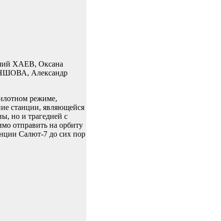
ий ХАЕВ, Оксана
ЯШОВА, Александр
пилотном режиме,
ние станции, являющейся
ы, но и трагедией с
имо отправить на орбиту
анции Салют-7 до сих пор