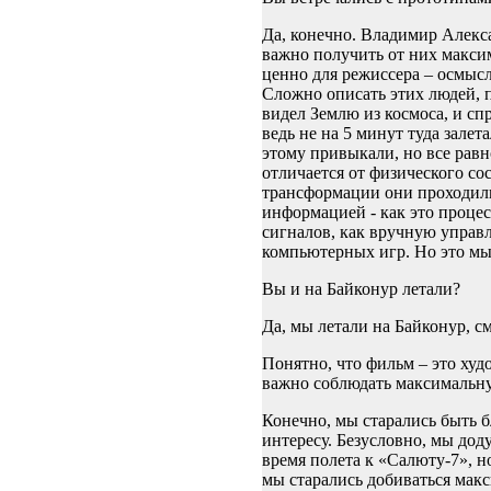
Да, конечно. Владимир Алек
важно получить от них макси
ценно для режиссера – осмысл
Сложно описать этих людей, п
видел Землю из космоса, и сп
ведь не на 5 минут туда зале
этому привыкали, но все равн
отличается от физического сос
трансформации они проходили
информацией - как это процес
сигналов, как вручную управл
компьютерных игр. Но это мы 
Вы и на Байконур летали?
Да, мы летали на Байконур, см
Понятно, что фильм – это худ
важно соблюдать максимальн
Конечно, мы старались быть бл
интересу. Безусловно, мы дод
время полета к «Салюту-7», н
мы старались добиваться макс