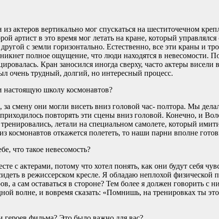
 из актеров вертикально мог спускаться на шеститочечном креп
орой артист в это время мог летать на кране, который управлялся 
 другой с земли горизонтально. Естественно, все эти краны и тр
зникнет полное ощущение, что люди находятся в невесомости. П
ировалась. Кран заносился иногда сверху, часто актеры висели в
был очень трудный, долгий, но интересный процесс.
и настоящую школу космонавтов?
, за смену они могли висеть вниз головой час- полтора. Мы дела
 приходилось повторять эти сцены вниз головой. Конечно, и Во
тренировались, летали на специальном самолете, который имити
 из космонавтов откажется полететь, то наши парни вполне готов
бе, что такое невесомость?
сте с актерами, потому что хотел понять, как они будут себя чув
 сидеть в режиссерском кресле. Я обладаю неплохой физической 
ов, а сам оставаться в стороне? Тем более я должен говорить с 
ной волне, и вовремя сказать: «Помнишь, на тренировках ты это
и героев фильма? Это было важно для вас?