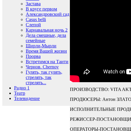
Застава
В круге первом
Александровский сад
Casus belli
Слепой
Карнавальная ночь 2
Дела смешные, дела
семейные
Ширли-Мырли
Время Вашей жизни
Прорва
Встретимся на Таити
Чернов. Chernov
Гулять, так гулять,
стрелять, так
стрелять...
Радио 1
ПРОИЗВОДСТВО: VITA AK
Театр
Телевидение
ПРОДЮСЕРЫ: Антон ЗЛАТО
ИСПОЛНИТЕЛЬНЫЕ ПРОДЮ
РЕЖИССЕР-ПОСТАНОВЩИ
ОПЕРАТОРЫ-ПОСТАНОВЩИК