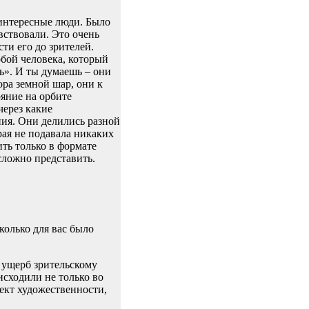
интересные люди. Было
вствовали. Это очень
ти его до зрителей.
обой человека, который
ь». И ты думаешь – они
ора земной шар, они к
ояние на орбите
через какие
ния. Они делились разной
рая не подавала никаких
ть только в формате
сложно представить.
колько для вас было
в ущерб зрительскому
исходили не только во
ект художественности,