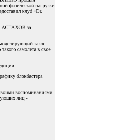
ьной физической нагрузки
доставил клуб «Dr.
ей АСТАХОВ за
, моделирующий такое
 такого самолета в свое
едиции.
рафику блокбастера
 Своими воспоминаниями
вующих лиц -