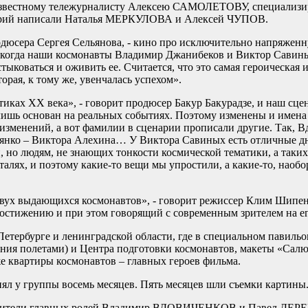
известному тележурналисту Алексею САМОЛЕТОВУ, специализ
нарий написали Наталья МЕРКУЛОВА и Алексей ЧУПОВ.
юсера Сергея Сельянова, - кино про исключительно напряжен
 когда наши космонавты Владимир Джанибеков и Виктор Савиных
тыковаться и оживить ее. Считается, что это самая героическая 
орая, к тому же, увенчалась успехом».
иках XX века», - говорит продюсер Бакур Бакурадзе, и наш сце
шь основан на реальных событиях. Поэтому изменены и имена 
изменений, а вот фамилии в сценарии прописали другие. Так, В
янко – Виктора Алехина… У Виктора Савиных есть отличные дн
, но людям, не знающих тонкости космической тематики, а таких
еталях, и поэтому какие-то вещи мы упростили, а какие-то, наобо
двух выдающихся космонавтов», - говорит режиссер Клим Шипенк
остижению и при этом говорящий с современным зрителем на ег
етербурге и ленинградской области, где в специальном павиль
ия полетами) и Центра подготовки космонавтов, макеты «Салют
е квартиры космонавтов – главных героев фильма.
ял у группы восемь месяцев. Пять месяцев шли съемки картины
олнители главных ролей Владимир ВДОВИЧЕНКОВ и Павел ДЕ