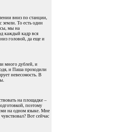
лении вниз по станции,
с земли. То есть один
осы, мы на
од каждый кадр вся
низ головой, да еще и
ли много дублей, и
лодя, и Паша проходили
рует невесомость. В
ы.
ствовать на площадке –
подготовкой, поэтому
ними на одном языке. Мне
 чувствовал? Вот сейчас