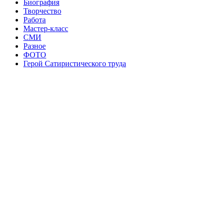
Биография
Творчество
Работа
Мастер-класс
СМИ
Разное
ФОТО
Герой Сатиристического труда