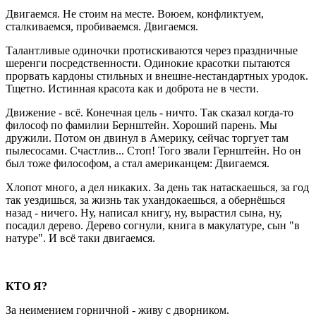
Двигаемся. Не стоим на месте. Воюем, конфликтуем,
сталкиваемся, пробиваемся. Двигаемся.
Талантливые одиночки протискиваются через праздничные
шеренги посредственности. Одинокие красотки пытаются
прорвать кардоны стильных и внешне-нестандартных уродок.
Тщетно. Истинная красота как и доброта не в чести.
Движение - всё. Конечная цель - ничто. Так сказал когда-то
философ по фамилии Бернштейн. Хороший парень. Мы
дружили. Потом он двинул в Америку, сейчас торгует там
пылесосами. Счастлив... Стоп! Того звали Гернштейн. Но он
был тоже философом, а стал американцем: Двигаемся.
Хлопот много, а дел никаких. За день так натаскаешься, за год
так уездишься, за жизнь так ухандокаешься, а обернёшься
назад - ничего. Ну, написал книгу, ну, вырастил сына, ну,
посадил дерево. Дерево согнули, книга в макулатуре, сын "в
натуре". И всё таки двигаемся.
КТО Я?
За неимением горничной - живу с дворником.