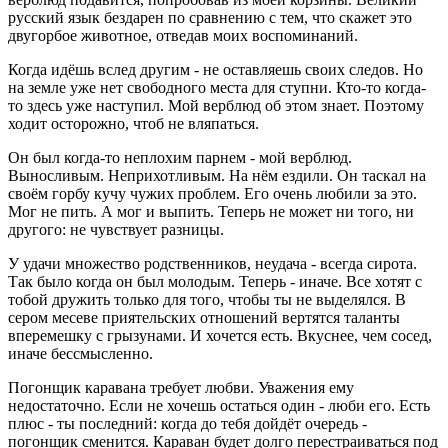
русский язык бездарен по сравнению с тем, что скажет это
двугорбое животное, отведав моих воспоминаний.
Когда идёшь вслед другим - не оставляешь своих следов. Но
на земле уже нет свободного места для ступни. Кто-то когда-
то здесь уже наступил. Мой верблюд об этом знает. Поэтому
ходит осторожно, чтоб не вляпаться.
Он был когда-то неплохим парнем - мой верблюд.
Выносливым. Неприхотливым. На нём ездили. Он таскал на
своём горбу кучу чужих проблем. Его очень любили за это.
Мог не пить. А мог и выпить. Теперь не может ни того, ни
другого: не чувствует разницы.
У удачи множество родственников, неудача - всегда сирота.
Так было когда он был молодым. Теперь - иначе. Все хотят с
тобой дружить только для того, чтобы ты не выделялся. В
сером месеве приятельских отношений вертятся таланты
вперемешку с грызунами. И хочется есть. Вкуснее, чем сосед,
иначе бессмысленно.
Погонщик каравана требует любви. Уважения ему
недостаточно. Если не хочешь остаться один - люби его. Есть
плюс - ты последний: когда до тебя дойдёт очередь -
погонщик сменится. Караван будет долго перестраиваться под