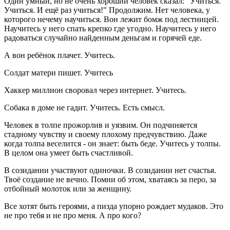
Один умный, но не очень хороший человек сказал: "Учиться.
Учиться. И ещё раз учиться!" Продолжим. Нет человека, у
которого нечему научиться. Вон лежит бомж под лестницей.
Научитесь у него спать крепко где угодно. Научитесь у него
радоваться случайно найденным деньгам и горячей еде.
А вон ребёнок плачет. Учитесь.
Солдат матери пишет. Учитесь
Хаккер миллион своровал через интернет. Учитесь.
Собака в доме не гадит. Учитесь. Есть смысл.
Человек в толпе прожорлив и уязвим. Он подчиняется
стадному чувству и своему плохому предчувствию. Даже
когда толпа веселится - он знает: быть беде. Учитесь у толпы.
В целом она умеет быть счастливой.
В созидании участвуют одиночки. В созидании нет счастья.
Твоё создание не вечно. Помни об этом, хватаясь за перо, за
отбойный молоток или за женщину.
Все хотят быть героями, а пизда упорно рождает мудаков. Это
не про тебя и не про меня. А про кого?