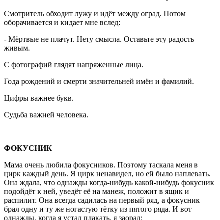
Смотритель обходит лужу и идёт между оград. Потом
оборачивается и кидает мне вслед:
- Мёртвые не плачут. Нету смысла. Оставьте эту радость
живым.
С фотографий глядят напряженные лица.
Года рождений и смерти значительней имён и фамилий.
Цифры важнее букв.
Судьба важней человека.
ФОКУСНИК
Мама очень любила фокусников. Поэтому таскала меня в
цирк каждый день. Я цирк ненавидел, но ей было наплевать.
Она ждала, что однажды когда-нибудь какой-нибудь фокусник
подойдёт к ней, уведёт её на манеж, положит в ящик и
распилит. Она всегда садилась на первый ряд, а фокусник
брал одну и ту же ногастую тётку из пятого ряда. И вот
однажды, когда я устал плакать, я заорал: