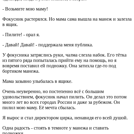
- Возьмите мою маму!
Фокусник растерялся. Но мама сама вышла на манеж и залезла
в ящик.
- Пилите! - орал я.
- Давай! Давай! - поддержала меня публика.
У фокусника затряслись руки, чалма слезла набок. Его тётка
из пятого ряда попыталась прийти ему на помощь, но я
вовремя поставил ей подножку. Она затихла где-то под
бортиком манежа.
Мама зазывно улыбалась в ящике.
Очень неуверенно, но постепенно всё с большим
удовольствием, фокусник начал пилить. Он делал это потом
много лет во всех городах России и даже за рубежом. Он
пилил мою маму. Её мечта сбылась.
Я вырос и стал директором цирка, ненавидя его всей душой.
Одна радость - стоять в темноте у манежа и ставить
подножки.