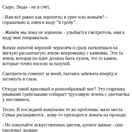
Сыро. Люди - не в счёт.
- Вам всё равно как хоронить: в урне или живьём? -
спрашиваю я, имея в виду "в гробу".
- Живём мы пока не хороним. - улыбается смотритель, имя в
виду мне понравиться.
Копни лопатой верхний чернозём и сразу наткнёшься на
мягкую рассыпчатую землю вперемешку с камнями. Это та
земля, которая по идее должна быть пухом, это те камни,
которые точно носили за пазухой.
Смотритель семенит за мной, пытаясь забежать вперёд и
заглянуть в глаза.
Откуда такой красивый и разнообразный мат? Это старушка
ржавыми грабельками собирает трухлявую зелень с цветничка
у постамента.
Тесно. В последней комуналке те же проблемы: мало места.
Семьи расширяются - кому-то приходится лежать на проходе.
- Не покупайте искусственных цветов, купите живые - они
пролежат дольше.