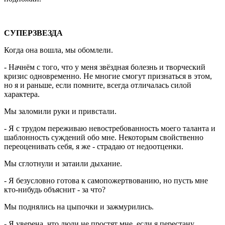
СУПЕРЗВЕЗДА
Когда она вошла, мы обомлели.
- Начнём с того, что у меня звёздная болезнь и творческий
кризис одновременно. Не многие смогут признаться в этом,
но я и раньше, если помните, всегда отличалась силой
характера.
Мы заломили руки и привстали.
- Я с трудом переживаю невостребованность моего таланта и
шаблонность суждений обо мне. Некоторым свойственно
переоценивать себя, я же - страдаю от недоотценки.
Мы сглотнули и затаили дыхание.
- Я безусловно готова к самопожертвованию, но пусть мне
кто-нибудь объяснит - за что?
Мы поднялись на цыпочки и зажмурились.
- Я уверена, что люди не простят мне, если я перестану