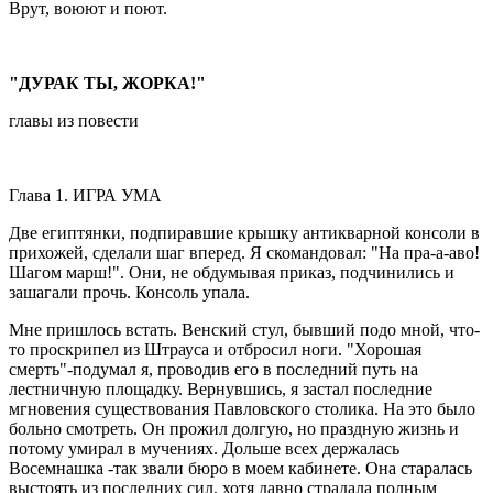
Врут, воюют и поют.
"ДУРАК ТЫ, ЖОРКА!"
главы из повести
Глава 1. ИГРА УМА
Две египтянки, подпиравшие крышку антикварной консоли в
прихожей, сделали шаг вперед. Я скомандовал: "На пра-а-аво!
Шагом марш!". Они, не обдумывая приказ, подчинились и
зашагали прочь. Консоль упала.
Мне пришлось встать. Венский стул, бывший подо мной, что-
то проскрипел из Штрауса и отбросил ноги. "Хорошая
смерть"-подумал я, проводив его в последний путь на
лестничную площадку. Вернувшись, я застал последние
мгновения существования Павловского столика. На это было
больно смотреть. Он прожил долгую, но праздную жизнь и
потому умирал в мучениях. Дольше всех держалась
Восемнашка -так звали бюро в моем кабинете. Она старалась
выстоять из последних сил, хотя давно страдала полным