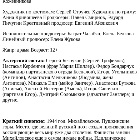
Кожевникова
Художник по костюмам: Сергей Стручев Художник по гриму:
Анна Кривошеева Продюсеры: Павел Смирнов, Эдуард
Пичугин Креативный продюсер: Евгений Айзикович
Исполнительные продюсеры: Баграт Чалабян, Елена Белкова
Линейный продюсер: Елена Жукова
Жанр: драма Возраст: 12+
Актерский состав:
Сергей Безруков (Сергей Трофимов),
Настасья Кербенген (фрау Мария Шиллер), Федор Бондарчук
(командир партизанского отряда Беспалов), Игорь Угольников
(Антипов), Анастасия Мельникова (Людмила, жена
Антипова), Микаэль Эпп (майор Занглер), Анастасия Буткова
(Анисья), Алексей Нестеров (Амель), Игорь Савочкин
(партизан Егор), Дмитрий Соломыкин (адъютант Занглера) и
другие.
Краткий
синопсис:
1944 год. Михайловское. Пушкинские
горы. Место, где великий русский поэт создал произведения
восхищающие весь мир уже два столетия. Фашисты заняли
Михайловское еще в самом начале войны. Идиллические