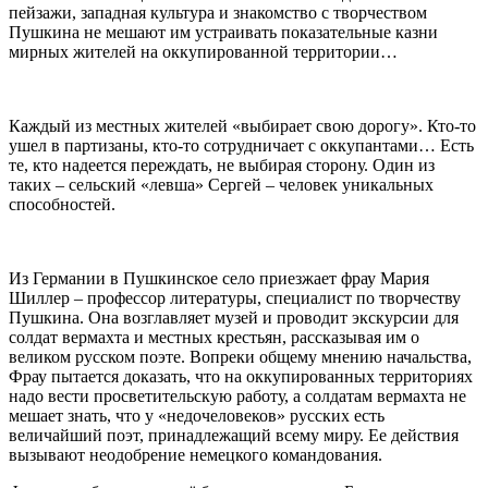
пейзажи, западная культура и знакомство с творчеством
Пушкина не мешают им устраивать показательные казни
мирных жителей на оккупированной территории…
Каждый из местных жителей «выбирает свою дорогу». Кто-то
ушел в партизаны, кто-то сотрудничает с оккупантами… Есть
те, кто надеется переждать, не выбирая сторону. Один из
таких – сельский «левша» Сергей – человек уникальных
способностей.
Из Германии в Пушкинское село приезжает фрау Мария
Шиллер – профессор литературы, специалист по творчеству
Пушкина. Она возглавляет музей и проводит экскурсии для
солдат вермахта и местных крестьян, рассказывая им о
великом русском поэте. Вопреки общему мнению начальства,
Фрау пытается доказать, что на оккупированных территориях
надо вести просветительскую работу, а солдатам вермахта не
мешает знать, что у «недочеловеков» русских есть
величайший поэт, принадлежащий всему миру. Ее действия
вызывают неодобрение немецкого командования.