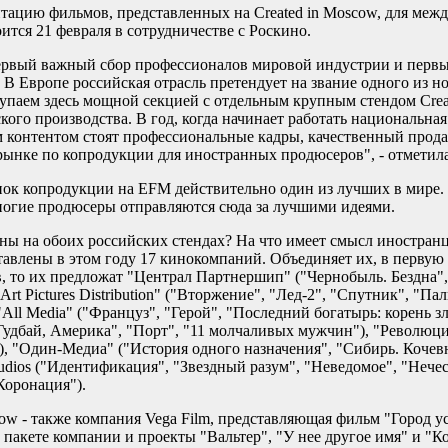
нтацию фильмов, представленных на Created in Moscow, для ме
ится 21 февраля в сотрудничестве с Роскино.
ервый важный сбор профессионалов мировой индустрии и первы
. В Европе российская отрасль претендует на звание одного из 
упаем здесь мощной секцией с отдельным крупным стендом Crea
ого производства. В год, когда начинает работать национальна
им контентом стоят профессиональные кадры, качественный прод
рынке по копродукции для иностранных продюсеров", - отметил
нок копродукции на EFM действительно один из лучших в мире.
многие продюсеры отправляются сюда за лучшими идеями.
ны на обоих российских стендах? На что имеет смысл иностран
тавлены в этом году 17 кинокомпаний. Объединяет их, в первую оч
в, то их предложат "Централ Партнершип" ("Чернобыль. Бездна"
Art Pictures Distribution" ("Вторжение", "Лед-2", "Спутник", "П
All Media" ("Француз", "Герой", "Последний богатырь: корень зла
Гудбай, Америка", "Порт", "11 молчаливых мужчин"), "Революц
, "Один-Медиа" ("История одного назначения", "Сибирь. Кочев
udios ("Идентификация", "Звездный разум", "Неведомое", "Нечес
"Коронация").
cow - также компания Vega Film, представляющая фильм "Город у
пакете компании и проекты "Вальтер", "У нее другое имя" и "К