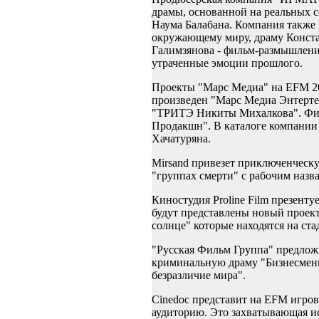
драмы, основанной на реальных с
Наума Балабана. Компания также 
окружающему миру, драму Констан
Галимзянова - фильм-размышление
утраченные эмоции прошлого.
Проекты "Марс Медиа" на EFM 20
произведен "Марс Медиа Энтерте
"ТРИТЭ Никиты Михалкова". Фил
Продакшн". В каталоге компании 
Хачатуряна.
Mirsand привезет приключенческ
"группах смерти" с рабочим назв
Киностудия Proline Film презент
будут представлены новый проект
солнце" которые находятся на ста
"Русская Фильм Группа" предлож
криминальную драму "Бизнесмены"
безразличие мира".
Cinedoc представит на EFM игро
аудиторию. Это захватывающая и