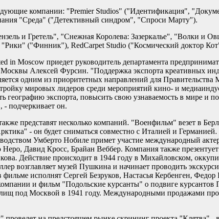
едующие компании: "Premier Studios" ("Идентификация", "Докуме
пания "Среда" ("Детективный синдром", "Спроси Марту").
Гензель и Гретель", "Снежная Королева: Зазеркалье", "Волки и Ов
"Рики" ("Финник"), RedCarpet Studio ("Космический доктор Кот"
ed in Moscow приедет руководитель департамента предпринимат
 Москвы Алексей Фурсин. "Поддержка экспорта креативных инду
вляется одним из приоритетных направлений для Правительства 
в тройку мировых лидеров среди мероприятий кино- и медиаинду
ь географию экспорта, повысить свою узнаваемость в мире и 
 - подчеркивает он.
также представят несколько компаний. "Военфильм" везет в Бе
рктика" - он будет сниматься совместно с Италией и Германией.
водством Умберто Нобиле примет участие международный актерс
 Неро, Давид Кросс, Брайан Веббер. Компания также презентуе
кова. Действие происходит в 1944 году в Михайловском, оккуп
ер возглавляет музей Пушкина и начинает проводить экскурсии
в фильме исполнят Сергей Безруков, Настасья Кербенген, Федор
 компании и фильм "Подольские курсанты" о подвиге курсантов
илищ под Москвой в 1941 году. Международными продажами про
проведет на предстоящем рынке скрининг проекта "Клятва" - 