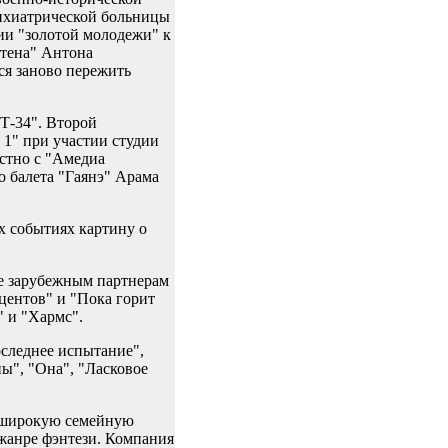
сихиатрической больницы
ии "золотой молодежи" к
стена" Антона
ся заново пережить
Т-34". Второй
1" при участии студии
стно с "Амедиа
о балета "Гаянэ" Арама
х событиях картину о
же зарубежным партнерам
центов" и "Пока горит
" и "Хармс".
следнее испытание",
ны", "Она", "Ласковое
а широкую семейную
жанре фэнтези. Компания