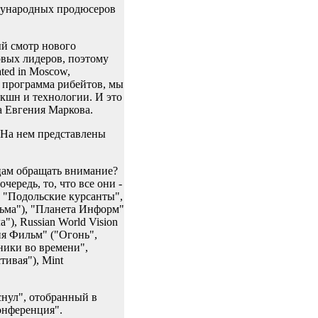
ждународных продюсеров
й смотр нового
новых лидеров, поэтому
ted in Moscow,
я программа рибейтов, мы
акшн и технологии. И это
а Евгения Маркова.
 На нем представлены
цам обращать внимание?
ередь, то, что все они -
, "Подольские курсанты",
альма"), "Планета Информ"
"), Russian World Vision
ия Фильм" ("Огонь",
ники во времени",
тивая"), Mint
снул", отобранный в
онференция".