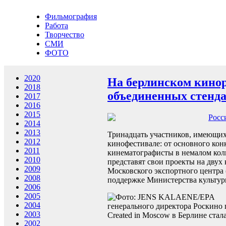
Фильмография
Работа
Творчество
СМИ
ФОТО
2020
На берлинском кинор
2018
объединенных стенд
2017
2016
2015
Росс
2014
2013
Тринадцать участников, имеющих
2012
кинофестивале: от основного кон
2011
кинематографисты в немалом кол
2010
представят свои проекты на двух
2009
Московского экспортного центра 
2008
поддержке Министерства культур
2006
2005
2004
генерального директора Роскино
2003
Created in Moscow в Берлине ста
2002