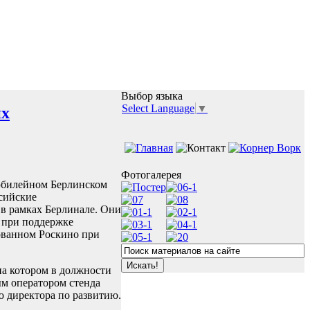
Выбор языка
Select Language
▼
их
Фотогалерея
 юбилейном Берлинском
ссийские
 в рамках Берлинале. Они
м при поддержке
зованном Роскино при
на котором в должности
ым оператором стенда
ю директора по развитию.