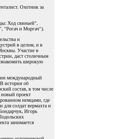
нталист. Охотник за
цы: Ход свиньей",
, "Рогач и Моргач").
ельства и
стрий в целом, и в
Москвы. Участие в
стрии, даст столичным
познакомить широкую
рлин международный
 В истории об
кий состав, в том числе
т новый проект
ированном немцами, где
 для солдат вермахта и
 Бондарчук, Игорь
 Подольских
екта занимается
военно-исторической