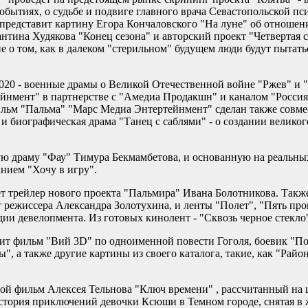
обытиях, о судьбе и подвиге главного врача Севастопольской п
представит картину Егора Кончаловского "На луне" об отношен
тина Худякова "Конец сезона" и авторский проект "Четвертая 
 о том, как в далеком "стерильном" будущем люди будут пытать
20 - военные драмы о Великой Отечественной войне "Ржев" и "
йнмент" в партнерстве с "Амедиа Продакшн" и каналом "Россия 
ьм "Пальма" "Марс Медиа Энтертейнмент" сделан также совме
и биографическая драма "Танец с саблями" - о создании великог
ую драму "Фау" Тимура Бекмамбетова, и основанную на реальны
анием "Хочу в игру".
ует трейлер нового проекта "Пальмира" Ивана Болотникова. Так
 режиссера Александра Золотухина, и ленты "Полет", "Пять про
дии девелопмента. Из готовых кинолент - "Сквозь черное стекло
ит фильм "Вий 3D" по одноименной повести Гоголя, боевик "По
, а также другие картины из своего каталога, такие, как "Райо
вой фильм Алексея Тельнова "Ключ времени" , рассчитанный н
стория приключений девочки Ксюши в Темном городе, снятая в 