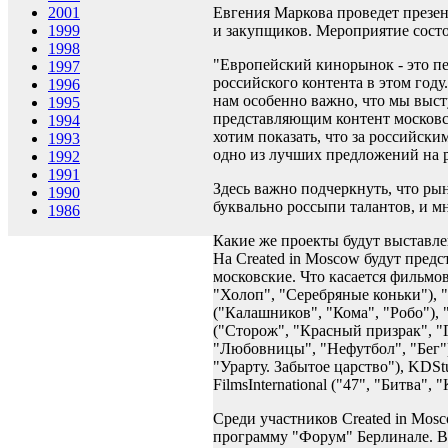
Евгения Маркова проведет презе
2001
и закупщиков. Мероприятие состо
1999
1998
"Европейский кинорынок - это п
1997
российского контента в этом году
1996
нам особенно важно, что мы выст
1995
представляющим контент московск
1994
хотим показать, что за российск
1993
одно из лучших предложений на 
1992
1991
Здесь важно подчеркнуть, что ры
1990
буквально россыпи талантов, и 
1986
Какие же проекты будут выставле
На Created in Moscow будут предс
московские. Что касается фильмо
"Холоп", "Серебряные коньки"), "
("Калашников", "Кома", "Робо"), "
("Сторож", "Красный призрак", "
"Любовницы", "Нефутбол", "Бег")
"Урарту. Забытое царство"), KDSt
FilmsInternational ("47", "Битва", 
Среди участников Created in Mos
программу "Форум" Берлинале. В 