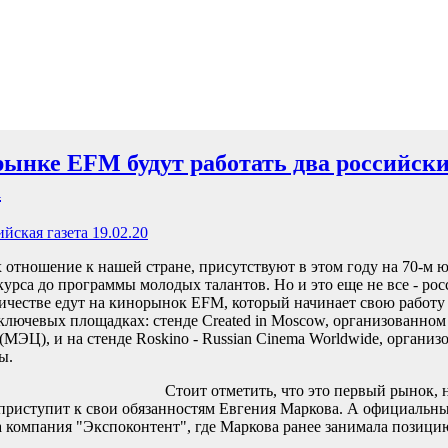
ынке EFM будут работать два российск
а
ийская газета 19.02.20
 отношение к нашей стране, присутствуют в этом году на 70-м
курса до программы молодых талантов. Но и это еще не все - ро
ичестве едут на кинорынок EFM, который начинает свою работу
 ключевых площадках: стенде Created in Moscow, организованно
(МЭЦ), и на стенде Roskino - Russian Cinema Worldwide, органи
ы.
Стоит отметить, что это первый рынок, 
 приступит к свои обязанностям Евгения Маркова. А официальн
ла компания "Экспоконтент", где Маркова ранее занимала позици