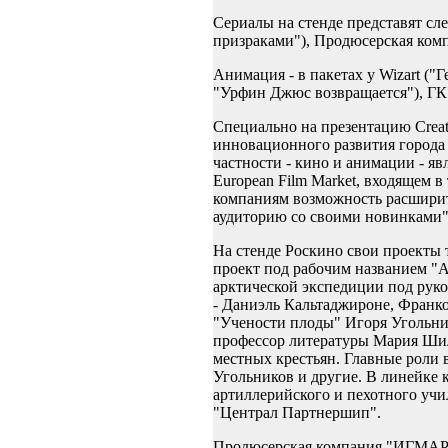
Сериалы на стенде представят сл
призраками"), Продюсерская ком
Анимация - в пакетах у Wizart ("
"Урфин Джюс возвращается"), ГК 
Специально на презентацию Creat
инновационного развития города
частности - кино и анимации - я
European Film Market, входящем 
компаниям возможность расширит
аудиторию со своими новинками",
На стенде Роскино свои проекты 
проект под рабочим названием "А
арктической экспедиции под руко
- Даниэль Кальтаджироне, Франко
"Учености плоды" Игоря Угольни
профессор литературы Мария Шилл
местных крестьян. Главные роли 
Угольников и другие. В линейке
артиллерийского и пехотного уч
"Централ Партнершип".
Продюсерская компания "ИГМАР" 