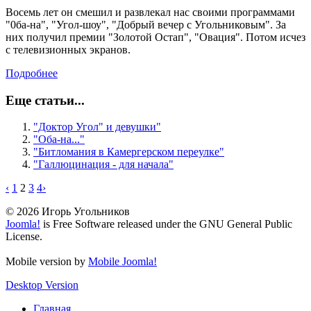
Восемь лет он смешил и развлекал нас своими программами
"0ба-на", "Угол-шоу", "Добрый вечер с Угольниковым". За
них получил премии "Золотой Остап", "Овация". Потом исчез
с телевизионных экранов.
Подробнее
Еще статьи...
"Доктор Угол" и девушки"
"Оба-на..."
"Битломания в Камергерском переулке"
"Галлюцинация - для начала"
‹
1
2
3
4
›
© 2026 Игорь Угольников
Joomla!
is Free Software released under the GNU General Public
License.
Mobile version by
Mobile Joomla!
Desktop Version
Главная