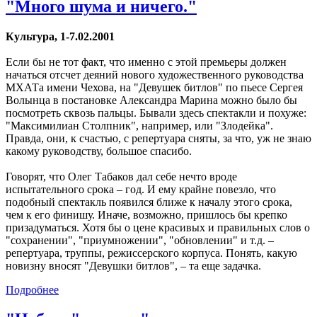
"Много шума и ничего."
Культура, 1-7.02.2001
Если бы не тот факт, что именно с этой премьеры должен
начаться отсчет деяний нового художественного руководства
МХАТа имени Чехова, на "Девушек битлов" по пьесе Сергея
Волынца в постановке Александра Марина можно было бы
посмотреть сквозь пальцы. Бывали здесь спектакли и похуже:
"Максимилиан Столпник", например, или "Злодейка".
Правда, они, к счастью, с репертуара сняты, за что, уж не знаю
какому руководству, большое спасибо.
Говорят, что Олег Табаков дал себе нечто вроде
испытательного срока – год. И ему крайне повезло, что
подобный спектакль появился ближе к началу этого срока,
чем к его финишу. Иначе, возможно, пришлось бы крепко
призадуматься. Хотя бы о цене красивых и правильных слов о
"сохранении", "приумножении", "обновлении" и т.д. –
репертуара, труппы, режиссерского корпуса. Понять, какую
новизну вносят "Девушки битлов", – та еще задачка.
Подробнее