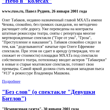
"Небо в "колесах"
www.russ.ru, Павел Руднев, 26 января 2001 года
Олег Табаков, недавно назначенный главой МХАТа имени
Чехова, спокойно, без громких скандалов, но методично
расчищает себе дорогу. Уже переведены на контракты
штатные режиссеры театра, сняты с репертуара многие
мертворожденные спектакли ("Горе от ума", "Гроза",
"Преступление и наказание"). Табаков спокойно следил за
тем, как "доделываются" начатые при Олеге Ефремове
спектакли. При этом он сдает в аренду (утверждая, что не
снижает ее стоимости) площадки МХАТа под спектакли
собственного театра, потихоньку вводит актеров "Табакерки"
в новые и старые мхатовские спектакли, готовит свои
премьеры. Самой яркой должна стать модная западная пьеса
"#13" в режиссуре Владимира Машкова.
Подробнее
"Без слов" (о спектакле "Девушки
Битлов")
"Независимая газета", 30 января 2001 года