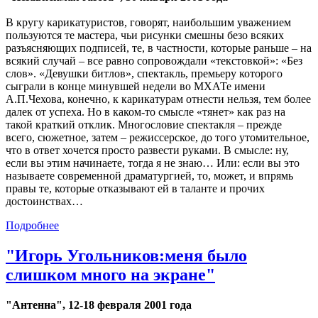
В кругу карикатуристов, говорят, наибольшим уважением
пользуются те мастера, чьи рисунки смешны безо всяких
разъясняющих подписей, те, в частности, которые раньше – на
всякий случай – все равно сопровождали «текстовкой»: «Без
слов». «Девушки битлов», спектакль, премьеру которого
сыграли в конце минувшей недели во МХАТе имени
А.П.Чехова, конечно, к карикатурам отнести нельзя, тем более
далек от успеха. Но в каком-то смысле «тянет» как раз на
такой краткий отклик. Многословие спектакля – прежде
всего, сюжетное, затем – режиссерское, до того утомительное,
что в ответ хочется просто развести руками. В смысле: ну,
если вы этим начинаете, тогда я не знаю… Или: если вы это
называете современной драматургией, то, может, и впрямь
правы те, которые отказывают ей в таланте и прочих
достоинствах…
Подробнее
"Игорь Угольников:меня было
слишком много на экране"
"Антенна", 12-18 февраля 2001 года