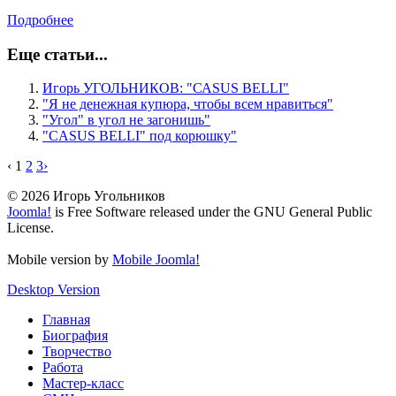
Подробнее
Еще статьи...
Игорь УГОЛЬНИКОВ: "САSUS ВЕLLI"
"Я не денежная купюра, чтобы всем нравиться"
"Угол" в угол не загонишь"
"CASUS BELLI" под корюшку"
‹
1
2
3
›
© 2026 Игорь Угольников
Joomla!
is Free Software released under the GNU General Public
License.
Mobile version by
Mobile Joomla!
Desktop Version
Главная
Биография
Творчество
Работа
Мастер-класс