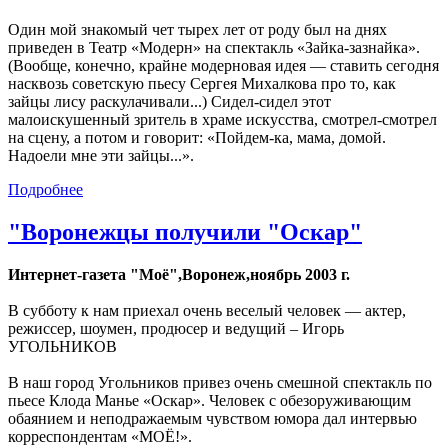
Один мой знакомый чет тырех лет от роду был на днях
приведен в Театр «Модерн» на спектакль «Зайка-зазнайка».
(Вообще, конечно, крайне модерновая идея — ставить сегодня
насквозь советскую пьесу Сергея Михалкова про то, как
зайцы лису раскулачивали...) Сидел-сидел этот
малоискушенный зритель в храме искусства, смотрел-смотрел
на сцену, а потом и говорит: «Пойдем-ка, мама, домой.
Надоели мне эти зайцы...».
Подробнее
"Воронежцы получили "Оскар"
Интернет-газета "Моё",Воронеж,ноябрь 2003 г.
В субботу к нам приехал очень веселый человек — актер,
режиссер, шоумен, продюсер и ведущий – Игорь
УГОЛЬНИКОВ
В наш город Угольников привез очень смешной спектакль по
пьесе Клода Манье «Оскар». Человек с обезоруживающим
обаянием и неподражаемым чувством юмора дал интервью
корреспондентам «МОЁ!».