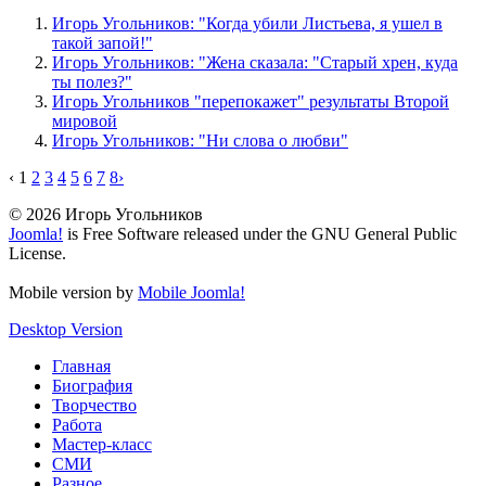
Игорь Угольников: "Когда убили Листьева, я ушел в
такой запой!"
Игорь Угольников: "Жена сказала: "Старый хрен, куда
ты полез?"
Игорь Угольников "перепокажет" результаты Второй
мировой
Игорь Угольников: "Ни слова о любви"
‹
1
2
3
4
5
6
7
8
›
© 2026 Игорь Угольников
Joomla!
is Free Software released under the GNU General Public
License.
Mobile version by
Mobile Joomla!
Desktop Version
Главная
Биография
Творчество
Работа
Мастер-класс
СМИ
Разное