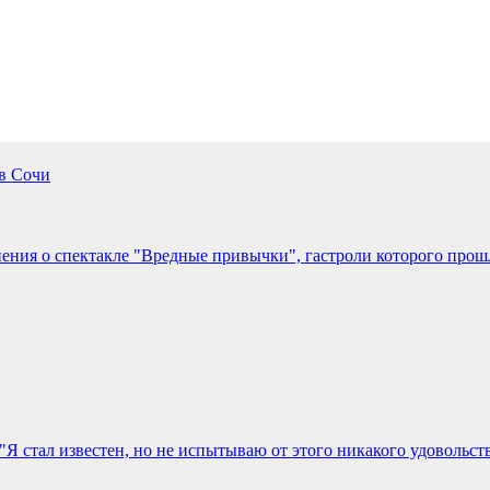
в Сочи
ения о спектакле "Вредные привычки", гастроли которого прош
"Я стал известен, но не испытываю от этого никакого удовольс