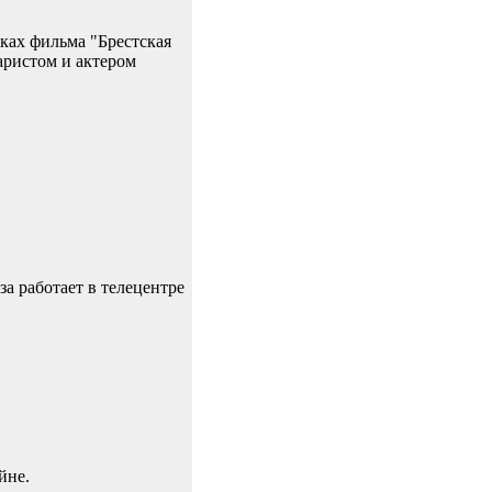
ках фильма "Брестская
аристом и актером
а работает в телецентре
йне.