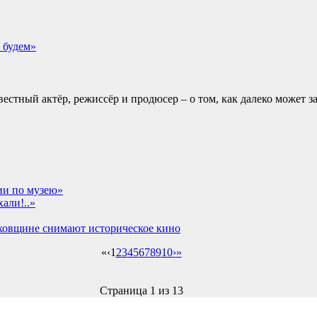
 будем»
вестный актёр, режиссёр и продюсер – о том, как далеко может з
ии по музею»
али!..»
сковщине снимают историческое кино
«
‹
1
2
3
4
5
6
7
8
9
10
›
»
Страница 1 из 13