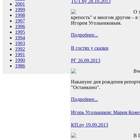
TUT.by 28.10.2013
2001
1999
О 
1998
крепость" и многом другом – 
1997
Игорем Угольниковым.
1996
1995
Подробнее...
1994
1993
В гостях у сказки
1992
1991
1990
РГ 26.09.2013
1986
Вч
Накануне дня рождения репорте
"Останкино".
Подробнее...
Игорь Угольников: Мария Кожев
КП.ру 19.09.2013
В 