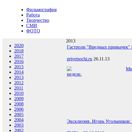
Фильмография
Работа
Творчество
СМИ
ФОТО
2013
2020
Гастроли "Вредных привычек" 
2018
2017
privetsochi.ru
26.11.13
2016
2015
Мн
2014
неделе.
2013
2012
2011
2010
2009
2008
2006
2005
2004
Эксклюзив. Игорь Угольников: 
2003
2002