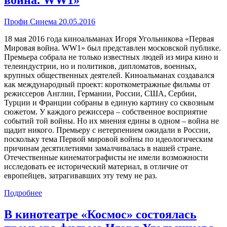
война. WW1»
Профи Синема 20.05.2016
18 мая 2016 года киноальманах Игоря Угольникова «Первая
Мировая война. WW1» был представлен московской публике.
Премьера собрала не только известных людей из мира кино и
телеиндустрии, но и политиков, дипломатов, военных,
крупных общественных деятелей. Киноальманах создавался
как международный проект: короткометражные фильмы от
режиссеров Англии, Германии, России, США, Сербии,
Турции и Франции собраны в единую картину со сквозным
сюжетом. У каждого режиссера – собственное восприятие
событий той войны. Но их мнения едины в одном – война не
щадит никого. Премьеру с нетерпением ожидали в России,
поскольку тема Первой мировой войны по идеологическим
причинам десятилетиями замалчивалась в нашей стране.
Отечественные кинематографисты не имели возможности
исследовать ее исторический материал, в отличие от
европейцев, затрагивавших эту тему не раз.
Подробнее
В кинотеатре «Космос» состоялась