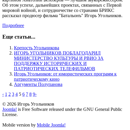
Об этом успехе, дальнейших проектах, связанных с Первой
мировой войной, и сотрудничестве со странами БРИКС
рассказал продюсер фильма "Батальонъ" Игорь Угольников.
Подробнее
Еще статьи...
Крепость Угольникова
ИГОРЬ УГОЛЬНИКОВ ПОБЛАГОДАРИЛ
МИНИСТЕРСТВО КУЛЬТУРЫ И РВИО ЗА
ПОДДЕРЖКУ ИСТОРИЧЕСКИХ И
ПАТРИОТИЧЕСКИХ ТЕЛЕФИЛЬМОВ
Игорь Угольников: от юмористических программ к
патриотическому кино
Аргументы Полупанова
‹
1
2
3
4
5
6
7
8
9
›
© 2026 Игорь Угольников
Joomla!
is Free Software released under the GNU General Public
License.
Mobile version by
Mobile Joomla!