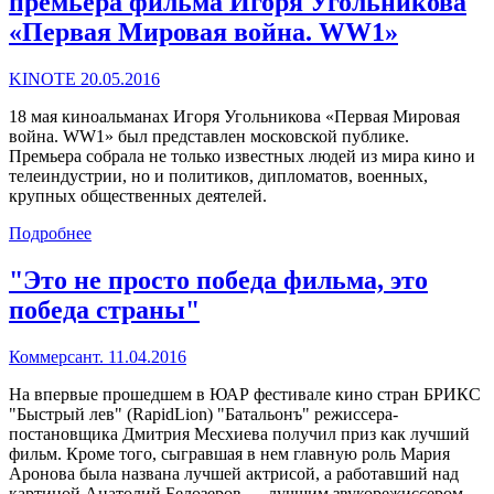
премьера фильма Игоря Угольникова
«Первая Мировая война. WW1»
KINOTE 20.05.2016
18 мая киноальманах Игоря Угольникова «Первая Мировая
война. WW1» был представлен московской публике.
Премьера собрала не только известных людей из мира кино и
телеиндустрии, но и политиков, дипломатов, военных,
крупных общественных деятелей.
Подробнее
"Это не просто победа фильма, это
победа страны"
Коммерсант. 11.04.2016
На впервые прошедшем в ЮАР фестивале кино стран БРИКС
"Быстрый лев" (RapidLion) "Батальонъ" режиссера-
постановщика Дмитрия Месхиева получил приз как лучший
фильм. Кроме того, сыгравшая в нем главную роль Мария
Аронова была названа лучшей актрисой, а работавший над
картиной Анатолий Белозеров — лучшим звукорежиссером.