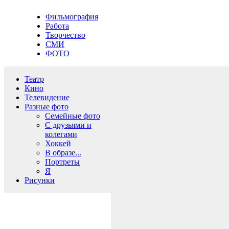
Фильмография
Работа
Творчество
СМИ
ФОТО
Театр
Кино
Телевидение
Разные фото
Семейные фото
С друзьями и
колегами
Хоккей
В образе...
Портреты
Я
Рисунки