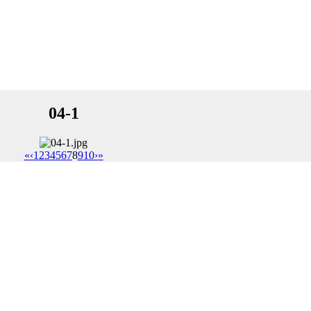
04-1
«
‹
1
2
3
4
5
6
7
8
9
10
›
»