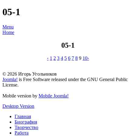
05-1
Menu
Home
05-1
‹
1
2
3
4
5
6
7
8
9
10
›
© 2026 Игорь Угольников
Joomla!
is Free Software released under the GNU General Public
License.
Mobile version by
Mobile Joomla!
Desktop Version
Главная
Биография
Творчество
Работа