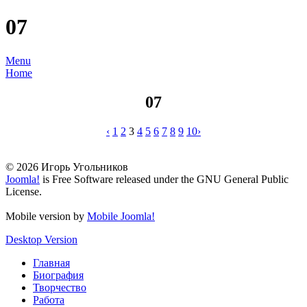
07
Menu
Home
07
‹
1
2
3
4
5
6
7
8
9
10
›
© 2026 Игорь Угольников
Joomla!
is Free Software released under the GNU General Public
License.
Mobile version by
Mobile Joomla!
Desktop Version
Главная
Биография
Творчество
Работа