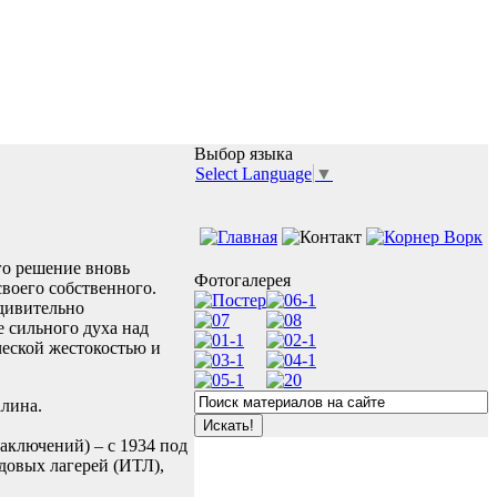
Выбор языка
Select Language
▼
го решение вновь
Фотогалерея
воего собственного.
удивительно
е сильного духа над
ческой жестокостью и
алина.
аключений) – с 1934 под
довых лагерей (ИТЛ),