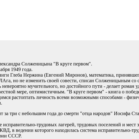
лександра Солженицына "В круге первом".
абря 1949 года.
ниги Глеба Нержина (Евгений Миронов), математика, принявше
ЛАга, но не изменить своей совести, списан Солженицыным со с
ь невероятно мучительного, но достойного пути - делает роман 
вестной мере, оптимистичным. "В круге первом" - книга о побед
имся растоптать личность всеми возможными способами - физи
.
т за три с небольшим года до смерти "отца народов" Иосифа Ст
 исправительно-трудовых лагерей, трудовых поселений и мест з
КВД, в ведении которого находилась система исправительно-тру
рии СССР.