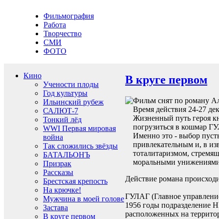
Фильмография
Работа
Творчество
СМИ
ФОТО
Кино
В круге первом
Учености плоды
Год культуры
Фильм снят по роману А
Ильинский рубеж
Время действия 24-27 дек
САЛЮТ-7
Жизненный путь героя к
Тонкий лёд
погрузиться в кошмар ГУ
WWI Первая мировая
Именно это - выбор пуст
война
привлекательным и, в из
Так сложились звёзды
тоталитаризмом, стремящ
БАТАЛЬОНЪ
моральными унижениями
Призрак
Рассказы
Действие романа происходи
Брестская крепость
На крючке!
ГУЛАГ (Главное управление
Мужчина в моей голове
1956 годы подразделение Н
Застава
расположенных на террито
В круге первом