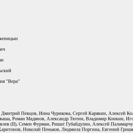
лженицын
вич
ан
ьский
ия "Вера"
 Дмитрий Певцов, Инна Чурикова, Сергей Карякин, Алексей Ко
ваша, Роман Мадянов, Александр Тютин, Владимир Конкин, Иго
ев (II), Семен Фурман, Ришат Губайдулин, Алексей Паламарчук
аритонов, Николай Пеньков, Людмила Поргина, Евгений Гришк