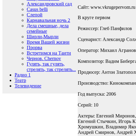
Александровский сад
Сайт: www.vkrugepervom.ru
Casus belli
Слепой
В круге первом
Карнавальная ночь 2
Дела смешные, дела
Режиссер: Глеб Панфилов
семейные
Ширли-Мырли
Сценарист: Александр Со
Время Вашей жизни
Прорва
Оператор: Михаил Аграно
Встретимся на Таити
Чернов. Chernov
Композитор: Вадим Биберг
Гулять, так гулять,
стрелять, так стрелять...
Продюсер: Антон Златопол
Радио 1
Театр
Производство: Кинокомпан
Телевидение
Год выпуска: 2006
Cерий: 10
Актеры: Евгений Миронов,
Евгений Стычкин, Игорь К
Хромушкин, Владимир Яковл
Андрей Смирнов, Андрей Х