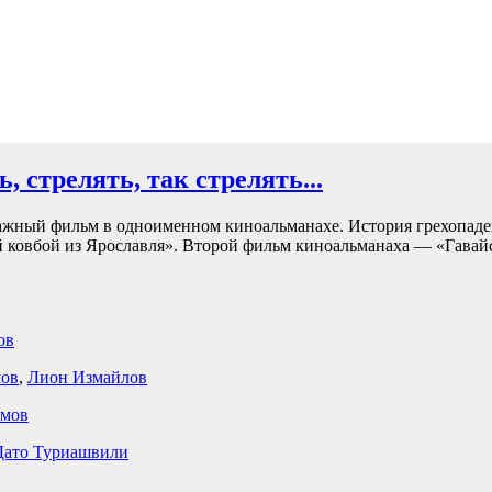
ь, стрелять, так стрелять...
жный фильм в одноименном киноальманахе. История грехопаден
ковбой из Ярославля». Второй фильм киноальманаха — «Гавайс
ов
ов
,
Лион Измайлов
умов
Дато Туриашвили