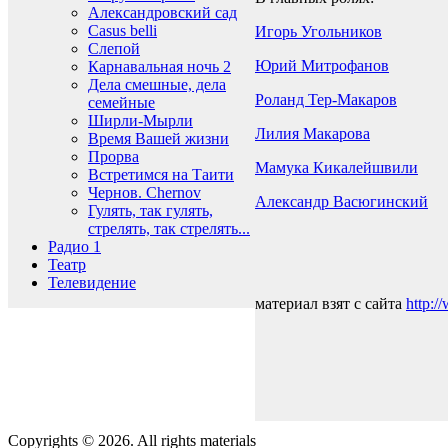
Александровский сад
Casus belli
Игорь Угольников
Слепой
Юрий Митрофанов
Карнавальная ночь 2
Дела смешные, дела
Роланд Тер-Макаров
семейные
Ширли-Мырли
Лилия Макарова
Время Вашей жизни
Прорва
Мамука Кикалейшвили
Встретимся на Таити
Чернов. Chernov
Александр Васюгинский
Гулять, так гулять,
стрелять, так стрелять...
Радио 1
Театр
Телевидение
материал взят с сайта
http:/
Copyrights © 2026. All rights materials