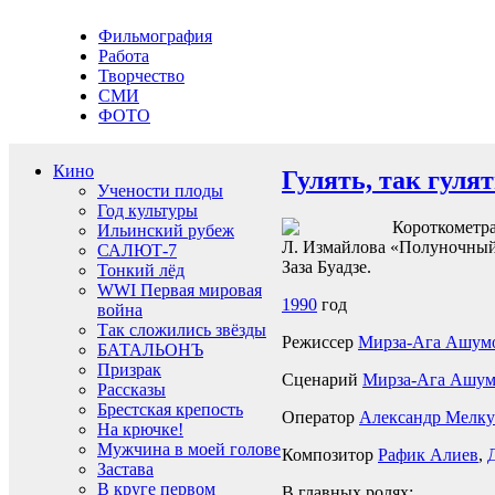
Фильмография
Работа
Творчество
СМИ
ФОТО
Кино
Гулять, так гулят
Учености плоды
Год культуры
Короткометра
Ильинский рубеж
Л. Измайлова «Полуночный 
САЛЮТ-7
Заза Буадзе.
Тонкий лёд
WWI Первая мировая
1990
год
война
Так сложились звёзды
Режиссер
Мирза-Ага Ашум
БАТАЛЬОНЪ
Призрак
Сценарий
Мирза-Ага Ашум
Рассказы
Брестская крепость
Оператор
Александр Мелк
На крючке!
Мужчина в моей голове
Композитор
Рафик Алиев
,
Застава
В круге первом
В главных ролях: