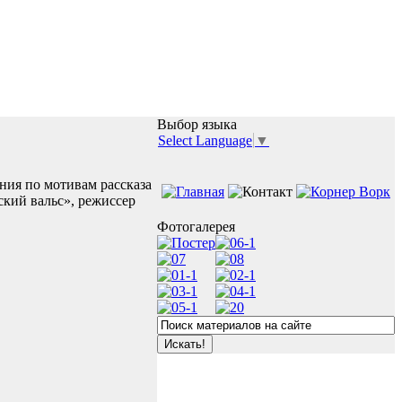
Выбор языка
Select Language
▼
ия по мотивам рассказа
кий вальс», режиссер
Фотогалерея