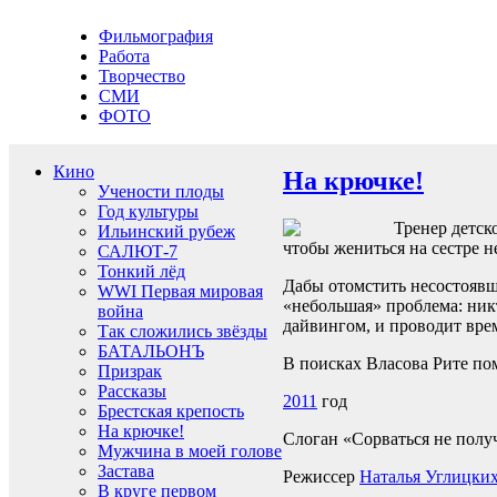
Фильмография
Работа
Творчество
СМИ
ФОТО
Кино
На крючке!
Учености плоды
Год культуры
Тренер детск
Ильинский рубеж
чтобы жениться на сестре н
САЛЮТ-7
Тонкий лёд
Дабы отомстить несостоявше
WWI Первая мировая
«небольшая» проблема: никт
война
дайвингом, и проводит вре
Так сложились звёзды
БАТАЛЬОНЪ
В поисках Власова Рите по
Призрак
Рассказы
2011
год
Брестская крепость
На крючке!
Слоган «Сорваться не полу
Мужчина в моей голове
Застава
Режиссер
Наталья Углицки
В круге первом