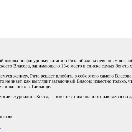
ой школы по фигурному катанию Рита обижена неверным возлюб
екоего Власова, занимающего 13-е место в списке самых богаты
муся жениху, Рита решает влюбить в себя этого самого Власова.
о не знает, как выглядит загадочный Власов; известно только, ч
мя инкогнито в Таиланде.
могает журналист Костя, — вместе с ним она и отправляется на 
чится»
х