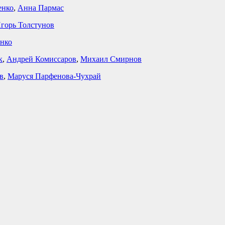
енко
,
Анна Пармас
горь Толстунов
нко
к
,
Андрей Комиссаров
,
Михаил Смирнов
в
,
Маруся Парфенова-Чухрай