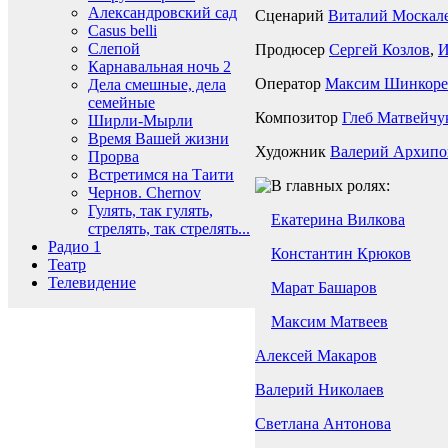
Александровский сад
Сценарий
Виталий Москал
Casus belli
Слепой
Продюсер
Сергей Козлов
,
И
Карнавальная ночь 2
Оператор
Максим Шинкоре
Дела смешные, дела
семейные
Композитор
Глеб Матвейчу
Ширли-Мырли
Время Вашей жизни
Художник
Валерий Архипо
Прорва
Встретимся на Таити
В главных ролях:
Чернов. Chernov
Гулять, так гулять,
Екатерина Вилкова
стрелять, так стрелять...
Радио 1
Константин Крюков
Театр
Телевидение
Марат Башаров
Максим Матвеев
Алексей Макаров
Валерий Николаев
Светлана Антонова