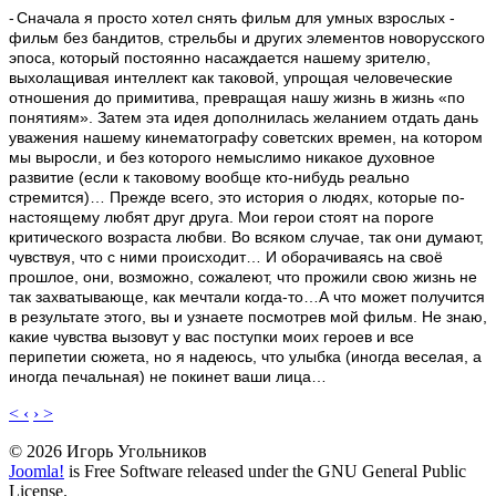
-
Сначала я просто хотел снять фильм для умных взрослых -
фильм без бандитов, стрельбы и других элементов новорусского
эпоса, который постоянно насаждается нашему зрителю,
выхолащивая интеллект как таковой, упрощая человеческие
отношения до примитива, превращая нашу жизнь в жизнь «по
понятиям». Затем эта идея дополнилась желанием отдать дань
уважения нашему кинематографу советских времен, на котором
мы выросли, и без которого немыслимо никакое духовное
развитие (если к таковому вообще кто-нибудь реально
стремится)… Прежде всего, это история о людях, которые по-
настоящему любят друг друга. Мои герои стоят на пороге
критического возраста любви. Во всяком случае, так они думают,
чувствуя, что с ними происходит… И оборачиваясь на своё
прошлое, они, возможно, сожалеют, что прожили свою жизнь не
так захватывающе, как мечтали когда-то…А что может получится
в результате этого, вы и узнаете посмотрев мой фильм. Не знаю,
какие чувства вызовут у вас поступки моих героев и все
перипетии сюжета, но я надеюсь, что улыбка (иногда веселая, а
иногда печальная) не покинет ваши лица…
< ‹
› >
© 2026 Игорь Угольников
Joomla!
is Free Software released under the GNU General Public
License.