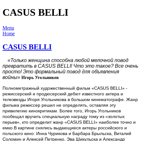
CASUS BELLI
Menu
Home
CASUS BELLI
«Только женщина способна любой мелочной повод
превратить в CASUS BELLI! Что это такое? Все очень
просто! Это формальный повод для объявления
войны»
Игорь Угольников
Полнометражный художественный фильм «CASUS BELLI» -
режиссерский и продюсерский дебют известного актера и
телезвезды Игоря Угольникова в большом кинематографе. Жанр
фильма режиссер решил не определять, оставляя эту
привилегию кинокритикам. Более того, Игорь Угольников
пообещал вручить специальную награду тому из «золотых
перьев», кто определит жанр «CASUS BELLI» наиболее точно и
емко.
В картине снялись выдающиеся актеры российского и
польского кино: Инна Чурикова и Барбара Брыльска, Виталий
Соломин и Алексей Петренко, Эва Шикульска и Александр