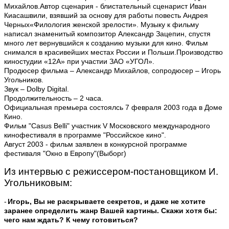
Михайлов.
Автор сценария - блистательный сценарист Иван
Киасашвили, взявший за основу для работы повесть Андрея
Черных«Филология женской зрелости». Музыку к фильму
написал знаменитый композитор Александр Зацепин, спустя
много лет вернувшийся к созданию музыки для кино. Фильм
снимался в красивейших местах России и Польши.
Производство
киностудии «12А» при участии ЗАО «УГОЛ».
Продюсер фильма – Александр Михайлов, сопродюсер – Игорь
Угольников.
Звук – Dolby Digital.
Продолжительность – 2 часа.
Официальная премьера состоялсь 7 февраля 2003 года в Доме
Кино.
Фильм "Casus Belli" участник V Московского международного
кинофестиваля в программе "Российское кино".
Август 2003 - фильм заявлен в конкурсной программе
фестиваля "Окно в Европу"(Выборг)
Из интервью с режиссером-постановщиком И.
Угольниковым:
-
Игорь, Вы не раскрываете секретов, и даже не хотите
заранее определить жанр Вашей картины. Скажи хотя бы:
чего нам ждать? К чему готовиться?