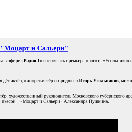
н "Моцарт и Сальери"
та в эфире
«Радио 1»
состоялась премьера проекта «Угольников и
едёт актёр, кинорежиссёр и продюсер
Игорь Угольников
, можн
тёр, художественный руководитель Московского губернского др
й пьесой – «Моцарт и Сальери» Александра Пушкина.