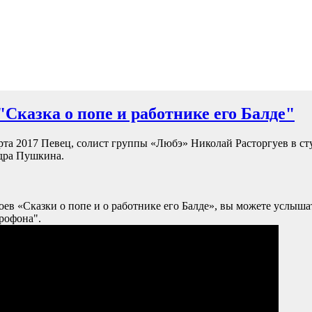
"Сказка о попе и работнике его Балде"
рта 2017 Певец, солист группы «Любэ» Николай Расторгуев в ст
ндра Пушкина.
оев «Сказки о попе и о работнике его Балде», вы можете услыш
крофона".