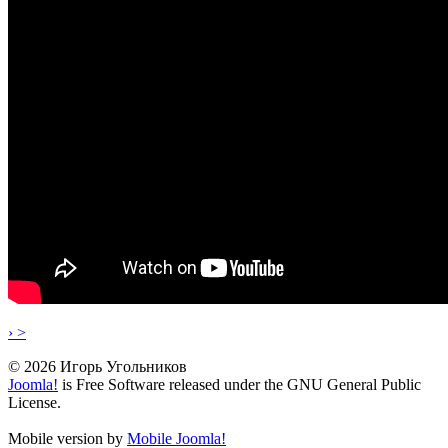
› >
© 2026 Игорь Угольников
Joomla!
is Free Software released under the GNU General Public
License.
Mobile version by
Mobile Joomla!