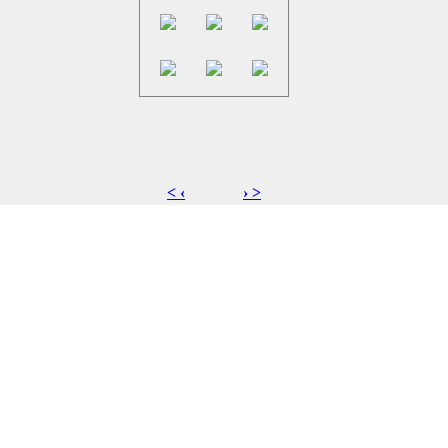
< ‹
› >