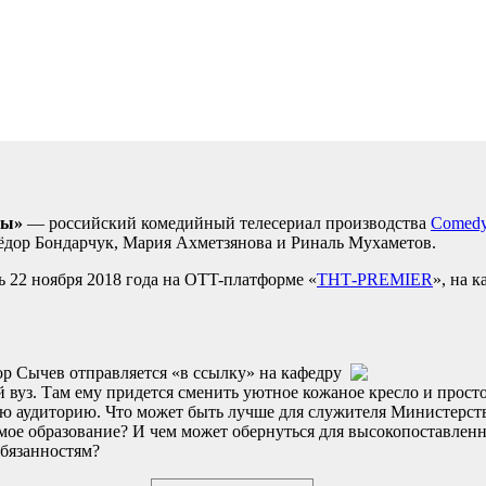
ры»
— российский комедийный телесериал производства
Comedy
дор Бондарчук, Мария Ахметзянова и Риналь Мухаметов.
ь 22 ноября 2018 года на OTT-платформе «
ТНТ-PREMIER
», на 
 Сычев отправляется «в ссылку» на кафедру
 вуз. Там ему придется сменить уютное кожаное кресло и прост
ю аудиторию. Что может быть лучше для служителя Министерств
амое образование? И чем может обернуться для высокопоставлен
бязанностям?