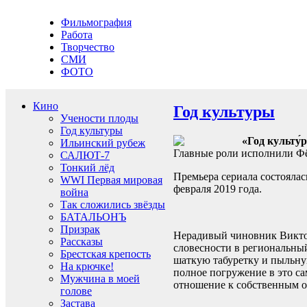
Фильмография
Работа
Творчество
СМИ
ФОТО
Кино
Год культуры
Учености плоды
Год культуры
«Год культу́
Ильинский рубеж
Главные роли исполнили Фё
САЛЮТ-7
Тонкий лёд
Премьера сериала состоялас
WWI Первая мировая
февраля 2019 года.
война
Так сложились звёзды
БАТАЛЬОНЪ
Призрак
Нерадивый чиновник Виктор
Рассказы
словесности в региональный
Брестская крепость
шаткую табуретку и пыльну
На крючке!
полное погружение в это с
Мужчина в моей
отношение к собственным о
голове
Застава