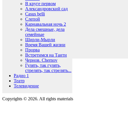
В круге первом
Александровский сад
Casus belli
Слепой
Карнавальная ночь 2
Дела смешные, дела
семейные
Ширли-Мырли
Время Вашей жизни
Прорва
Встретимся на Таити
Чернов. Chernov
Гулять, так гулять,
стрелять, так стрелять...
Радио 1
Театр
Телевидение
Copyrights © 2026. All rights materials