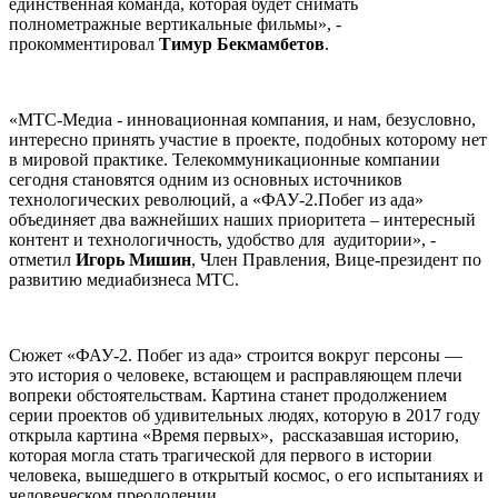
единственная команда, которая будет снимать
полнометражные вертикальные фильмы», -
прокомментировал
Тимур Бекмамбетов
.
«МТС-Медиа - инновационная компания, и нам, безусловно,
интересно принять участие в проекте, подобных которому нет
в мировой практике. Телекоммуникационные компании
сегодня становятся одним из основных источников
технологических революций, а «ФАУ-2.Побег из ада»
объединяет два важнейших наших приоритета – интересный
контент и технологичность, удобство для аудитории», -
отметил
Игорь Мишин
, Член Правления, Вице-президент по
развитию медиабизнеса МТС.
Сюжет «ФАУ-2. Побег из ада» строится вокруг персоны —
это история о человеке, встающем и расправляющем плечи
вопреки обстоятельствам. Картина станет продолжением
серии проектов об удивительных людях, которую в 2017 году
открыла картина «Время первых», рассказавшая историю,
которая могла стать трагической для первого в истории
человека, вышедшего в открытый космос, о его испытаниях и
человеческом преодолении.