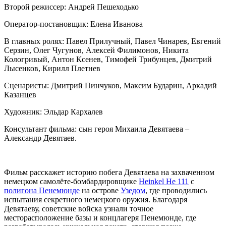
Второй режиссер: Андрей Пешеходько
Оператор-постановщик: Елена Иванова
В главных ролях: Павел Прилучный, Павел Чинарев, Евгений
Серзин, Олег Чугунов, Алексей Филимонов, Никита
Кологривый, Антон Ксенев, Тимофей Трибунцев, Дмитрий
Лысенков, Кирилл Плетнев
Сценаристы: Дмитрий Пинчуков, Максим Бударин, Аркадий
Казанцев
Художник: Эльдар Кархалев
Консультант фильма: сын героя Михаила Девятаева –
Александр Девятаев.
Фильм расскажет историю побега Девятаева на захваченном
немецком самолёте-бомбардировщике
Heinkel He 111
с
полигона Пенемюнде
на острове
Узедом
, где проводились
испытания секретного немецкого оружия. Благодаря
Девятаеву, советские войска узнали точное
месторасположение базы и концлагеря Пенемюнде, где