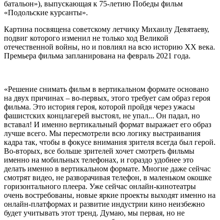
батальон»), выпускающая к 75-летию Победы фильм
«Подольские курсанты».
Картина посвящена советскому летчику Михаилу Девятаеву,
подвиг которого изменил не только ход Великой
отечественной войны, но и повлиял на всю историю ХХ века.
Премьера фильма запланирована на февраль 2021 года.
«Решение снимать фильм в вертикальном формате основано
на двух причинах – во-первых, этого требует сам образ героя
фильма. Это история героя, которой пройдя через ужасы
фашистских концлагерей выстоял, не упал... Он падал, но
вставал! И именно вертикальный формат выражает его образ
лучше всего. Мы пересмотрели всю логику выстраивания
кадра так, чтобы в фокусе внимания зрителя всегда был герой.
Во-вторых, все больше зрителей хочет смотреть фильмы
именно на мобильных телефонах, и гораздо удобнее это
делать именно в вертикальном формате. Многие даже сейчас
смотрят видео, не разворачивая телефон, в маленьком окошке
горизонтального плеера. Уже сейчас онлайн-кинотеатры
очень востребованы, новые яркие проекты выходят именно на
онлайн-платформах и развитие индустрии кино неизбежно
будет учитывать этот тренд. Думаю, мы первая, но не