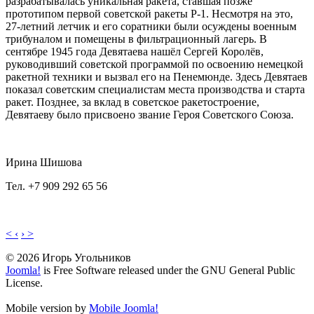
разрабатывалась уникальная ракета, ставшая позже
прототипом первой советской ракеты Р-1. Несмотря на это,
27-летний летчик и его соратники были осуждены военным
трибуналом и помещены в фильтрационный лагерь. В
сентябре 1945 года Девятаева нашёл Сергей Королёв,
руководивший советской программой по освоению немецкой
ракетной техники и вызвал его на Пенемюнде. Здесь Девятаев
показал советским специалистам места производства и старта
ракет. Позднее, за вклад в советское ракетостроение,
Девятаеву было присвоено звание Героя Советского Союза.
Ирина Шишова
Тел. +7 909 292 65 56
< ‹
› >
© 2026 Игорь Угольников
Joomla!
is Free Software released under the GNU General Public
License.
Mobile version by
Mobile Joomla!