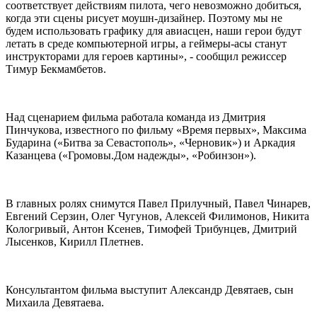
соответствует действиям пилота, чего невозможно добиться,
когда эти сцены рисует моушн-дизайнер. Поэтому мы не
будем использовать графику для авиасцен, наши герои будут
летать в среде компьютерной игры, а геймеры-асы станут
инструкторами для героев картины», - сообщил режиссер
Тимур Бекмамбетов.
Над сценарием фильма работала команда из Дмитрия
Пинчукова, известного по фильму «Время первых», Максима
Бударина («Битва за Севастополь», «Черновик») и Аркадия
Казанцева («Громовы.Дом надежды», «Робинзон»).
В главных ролях снимутся Павел Прилучный, Павел Чинарев,
Евгений Серзин, Олег Чугунов, Алексей Филимонов, Никита
Кологривый, Антон Ксенев, Тимофей Трибунцев, Дмитрий
Лысенков, Кирилл Плетнев.
Консультантом фильма выступит Александр Девятаев, сын
Михаила Девятаева.