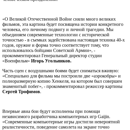
«О Великой Отечественной Войне сняли много великих
фильмов, эта картина будет посвящена истории конкретного
человека, его личному подвигу и личной трагедии. Мы
объединяем современные технологии с исторической
точностью - в съемках задействована настоящая техника 40-х
годов, оружие и форма точно соответствует тому, что
использовалось бойцами Советской Армии», -
прокомментировал Генеральный директор студии
«Военфильм»
Игорь Угольников.
Часть сцен с воздушными боями будет сниматься вживую:
«Специально для фильма мы построили две «аэрокобры» и
полноразмерную копию Хенкеля, на котором был совершен
знаменитый побег», - прокомментировал режиссер картины
Сергей Трофимов
.
Впервые авиа бои будут исполнены при помощи
независимого разработчика компьютерных игр Gaijin.
«Современные компьютерные игры достигли невероятной
реалистичности, поведение самолета на экране точно