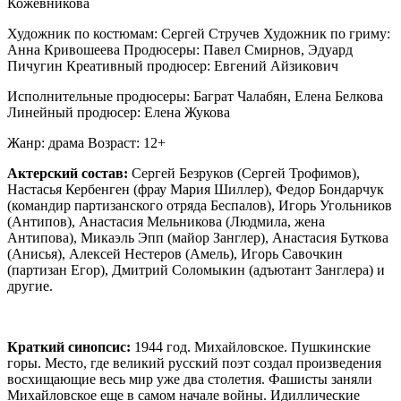
Кожевникова
Художник по костюмам: Сергей Стручев Художник по гриму:
Анна Кривошеева Продюсеры: Павел Смирнов, Эдуард
Пичугин Креативный продюсер: Евгений Айзикович
Исполнительные продюсеры: Баграт Чалабян, Елена Белкова
Линейный продюсер: Елена Жукова
Жанр: драма Возраст: 12+
Актерский состав:
Сергей Безруков (Сергей Трофимов),
Настасья Кербенген (фрау Мария Шиллер), Федор Бондарчук
(командир партизанского отряда Беспалов), Игорь Угольников
(Антипов), Анастасия Мельникова (Людмила, жена
Антипова), Микаэль Эпп (майор Занглер), Анастасия Буткова
(Анисья), Алексей Нестеров (Амель), Игорь Савочкин
(партизан Егор), Дмитрий Соломыкин (адъютант Занглера) и
другие.
Краткий
синопсис:
1944 год. Михайловское. Пушкинские
горы. Место, где великий русский поэт создал произведения
восхищающие весь мир уже два столетия. Фашисты заняли
Михайловское еще в самом начале войны. Идиллические