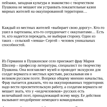
пейзажи, западная культура и знакомство с творчеством
Пушкина не мешают им устраивать показательные казни
мирных жителей на оккупированной территории…
Каждый из местных жителей «выбирает свою дорогу». Кто-то
ушел в партизаны, кто-то сотрудничает с оккупантами… Есть
те, кто надеется переждать, не выбирая сторону. Один из
таких – сельский «левша» Сергей – человек уникальных
способностей.
Из Германии в Пушкинское село приезжает фрау Мария
Шиллер – профессор литературы, специалист по творчеству
Пушкина. Она возглавляет музей и проводит экскурсии для
солдат вермахта и местных крестьян, рассказывая им о
великом русском поэте. Вопреки общему мнению начальства,
Фрау пытается доказать, что на оккупированных территориях
надо вести просветительскую работу, а солдатам вермахта не
мешает знать, что у «недочеловеков» русских есть
величайший поэт, принадлежащий всему миру. Ее действия
вызывают неодобрение немецкого командования.