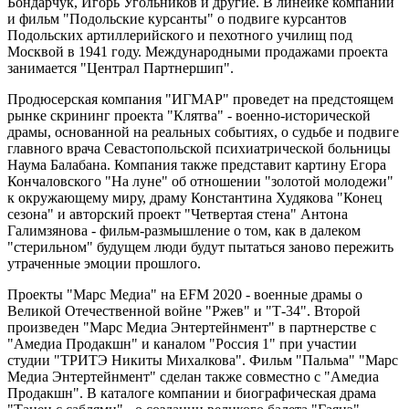
Бондарчук, Игорь Угольников и другие. В линейке компании
и фильм "Подольские курсанты" о подвиге курсантов
Подольских артиллерийского и пехотного училищ под
Москвой в 1941 году. Международными продажами проекта
занимается "Централ Партнершип".
Продюсерская компания "ИГМАР" проведет на предстоящем
рынке скрининг проекта "Клятва" - военно-исторической
драмы, основанной на реальных событиях, о судьбе и подвиге
главного врача Севастопольской психиатрической больницы
Наума Балабана. Компания также представит картину Егора
Кончаловского "На луне" об отношении "золотой молодежи"
к окружающему миру, драму Константина Худякова "Конец
сезона" и авторский проект "Четвертая стена" Антона
Галимзянова - фильм-размышление о том, как в далеком
"стерильном" будущем люди будут пытаться заново пережить
утраченные эмоции прошлого.
Проекты "Марс Медиа" на EFM 2020 - военные драмы о
Великой Отечественной войне "Ржев" и "Т-34". Второй
произведен "Марс Медиа Энтертейнмент" в партнерстве с
"Амедиа Продакшн" и каналом "Россия 1" при участии
студии "ТРИТЭ Никиты Михалкова". Фильм "Пальма" "Марс
Медиа Энтертейнмент" сделан также совместно с "Амедиа
Продакшн". В каталоге компании и биографическая драма