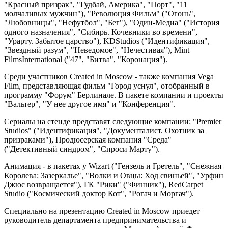
"Красный призрак", "Гудбай, Америка", "Порт", "11
молчаливых мужчин"), "Революция Фильм" ("Огонь",
"Любовницы", "Нефутбол", "Бег"), "Один-Медиа" ("История
одного назначения", "Сибирь. Кочевники во времени",
"Урарту. Забытое царство"), KDStudios ("Идентификация",
"Звездный разум", "Неведомое", "Нечестивая"), Mint
FilmsInternational ("47", "Битва", "Коронация").
Среди участников Created in Moscow - также компания Vega
Film, представляющая фильм "Город уснул", отобранный в
программу "Форум" Берлинале. В пакете компании и проекты
"Вальтер", "У нее другое имя" и "Конференция".
Сериалы на стенде представят следующие компании: "Premier
Studios" ("Идентификация", "Документалист. Охотник за
призраками"), Продюсерская компания "Среда"
("Детективный синдром", "Спроси Марту").
Анимация - в пакетах у Wizart ("Гензель и Гретель", "Снежная
Королева: Зазеркалье", "Волки и Овцы: Ход свиньей", "Урфин
Джюс возвращается"), ГК "Рики" ("Финник"), RedCarpet
Studio ("Космический доктор Кот", "Рогач и Моргач").
Специально на презентацию Created in Moscow приедет
руководитель департамента предпринимательства и