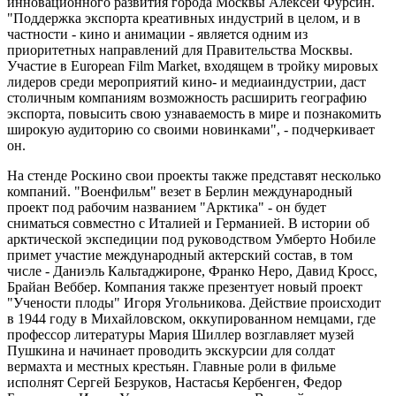
инновационного развития города Москвы Алексей Фурсин.
"Поддержка экспорта креативных индустрий в целом, и в
частности - кино и анимации - является одним из
приоритетных направлений для Правительства Москвы.
Участие в European Film Market, входящем в тройку мировых
лидеров среди мероприятий кино- и медиаиндустрии, даст
столичным компаниям возможность расширить географию
экспорта, повысить свою узнаваемость в мире и познакомить
широкую аудиторию со своими новинками", - подчеркивает
он.
На стенде Роскино свои проекты также представят несколько
компаний. "Военфильм" везет в Берлин международный
проект под рабочим названием "Арктика" - он будет
сниматься совместно с Италией и Германией. В истории об
арктической экспедиции под руководством Умберто Нобиле
примет участие международный актерский состав, в том
числе - Даниэль Кальтаджироне, Франко Неро, Давид Кросс,
Брайан Веббер. Компания также презентует новый проект
"Учености плоды" Игоря Угольникова. Действие происходит
в 1944 году в Михайловском, оккупированном немцами, где
профессор литературы Мария Шиллер возглавляет музей
Пушкина и начинает проводить экскурсии для солдат
вермахта и местных крестьян. Главные роли в фильме
исполнят Сергей Безруков, Настасья Кербенген, Федор