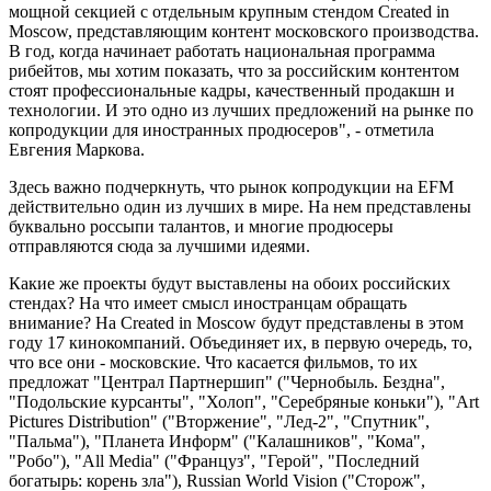
мощной секцией с отдельным крупным стендом Created in
Moscow, представляющим контент московского производства.
В год, когда начинает работать национальная программа
рибейтов, мы хотим показать, что за российским контентом
стоят профессиональные кадры, качественный продакшн и
технологии. И это одно из лучших предложений на рынке по
копродукции для иностранных продюсеров", - отметила
Евгения Маркова.
Здесь важно подчеркнуть, что рынок копродукции на EFM
действительно один из лучших в мире. На нем представлены
буквально россыпи талантов, и многие продюсеры
отправляются сюда за лучшими идеями.
Какие же проекты будут выставлены на обоих российских
стендах? На что имеет смысл иностранцам обращать
внимание? На Created in Moscow будут представлены в этом
году 17 кинокомпаний. Объединяет их, в первую очередь, то,
что все они - московские. Что касается фильмов, то их
предложат "Централ Партнершип" ("Чернобыль. Бездна",
"Подольские курсанты", "Холоп", "Серебряные коньки"), "Art
Pictures Distribution" ("Вторжение", "Лед-2", "Спутник",
"Пальма"), "Планета Информ" ("Калашников", "Кома",
"Робо"), "All Media" ("Француз", "Герой", "Последний
богатырь: корень зла"), Russian World Vision ("Сторож",