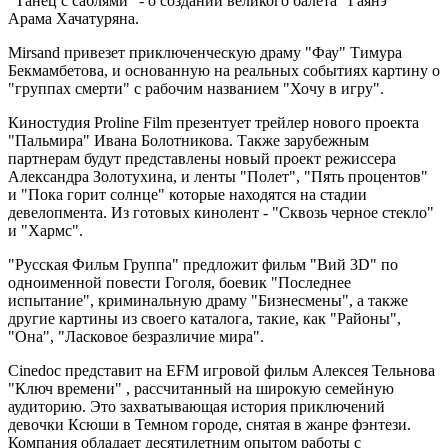
"Танец с саблями" - о создании великого балета "Гаянэ"
Арама Хачатуряна.
Mirsand привезет приключенческую драму "Фау" Тимура
Бекмамбетова, и основанную на реальных событиях картину о
"группах смерти" с рабочим названием "Хочу в игру".
Киностудия Proline Film презентует трейлер нового проекта
"Пальмира" Ивана Болотникова. Также зарубежным
партнерам будут представлены новый проект режиссера
Александра Золотухина, и ленты "Полет", "Пять процентов"
и "Пока горит солнце" которые находятся на стадии
девелопмента. Из готовых кинолент - "Сквозь черное стекло"
и "Хармс".
"Русская Фильм Группа" предложит фильм "Вий 3D" по
одноименной повести Гоголя, боевик "Последнее
испытание", криминальную драму "Бизнесмены", а также
другие картины из своего каталога, такие, как "Районы",
"Она", "Ласковое безразличие мира".
Cinedoc представит на EFM игровой фильм Алексея Тельнова
"Ключ времени" , рассчитанный на широкую семейную
аудиторию. Это захватывающая история приключений
девочки Ксюши в Темном городе, снятая в жанре фэнтези.
Компания обладает десятилетним опытом работы с