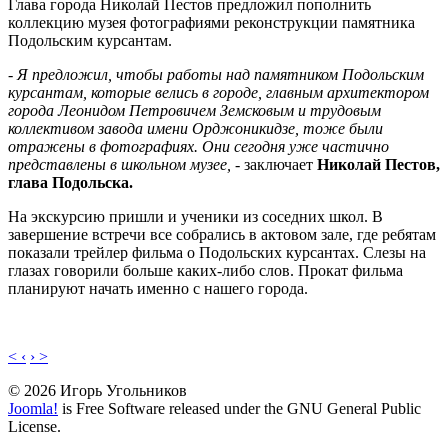
Глава города Николай Пестов предложил пополнить
коллекцию музея фотографиями реконструкции памятника
Подольским курсантам.
- Я предложил, чтобы работы над памятником Подольским
курсантам, которые велись в городе, главным архитектором
города Леонидом Петровичем Земсковым и трудовым
коллективом завода имени Орджоникидзе, тоже были
отражены в фотографиях. Они сегодня уже частично
представлены в школьном музее,
- заключает
Николай Пестов,
глава Подольска.
На экскурсию пришли и ученики из соседних школ. В
завершение встречи все собрались в актовом зале, где ребятам
показали трейлер фильма о Подольских курсантах. Слезы на
глазах говорили больше каких-либо слов. Прокат фильма
планируют начать именно с нашего города.
< ‹
› >
© 2026 Игорь Угольников
Joomla!
is Free Software released under the GNU General Public
License.