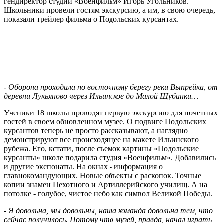
гендиректор студии «Военфильм» Игорь Угольников.
Школьники провели гостям экскурсию, а им, в свою очередь,
показали трейлер фильма о Подольских курсантах.
- Оборона проходила по восточному берегу реки Выпрейка, от
деревни Лукьяново через Ильинское до Малой Шубинки…
Ученики 18 школы проводят первую экскурсию для почетных
гостей в своем обновленном музее. О подвиге Подольских
курсантов теперь не просто рассказывают, а наглядно
демонстрируют все происходящее на макете Ильинского
рубежа. Его, кстати, после съемок картины «Подольские
курсанты» школе подарила студия «Военфильм». Добавились
и другие экспонаты. На окнах - информация о
главнокомандующих. Новые объекты с раскопок. Точные
копии знамен Пехотного и Артиллерийского училищ. А на
потолке - голубое, чистое небо как символ Великой Победы.
- Я довольна, мы довольны, наша команда довольна тем, что
сейчас получилось. Потому что музей, правда, начал играть