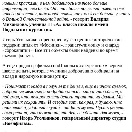
новыми красками, в нем добавилось намного больше
информации, чем было. Он стал более полезный, именно для
нового поколения, так новое поколение сможет больше узнать
о Великой Отечественной войн
е, - говорит
Валерия
Михайлова, ученица 11 «А» класса школы имени
Подольских курсантов.
Игорь Угольников преподнес музею ценные исторические
подарки: штык от «Мосинки», гранату-лимонку и снаряд
«сорокапятки». Все эти объекты были найдены во время
съемок фильма.
А еще продюсер фильма о «Подольских курсантах» вернул
школе деньги, которые ученики добродушно собирали на
вклад в народную кинокартину.
- Понимаете: когда я получил те деньги, еще в начале съемок,
собранные мелочью и подробно описал, кто и что сделал, я
подумал, что нехорошо эти деньги тратить на фильм. Мы
решили их сохранить. И сегодня вот, как раз, я думаю, что
правильный, удобный случай - отдать музею. Пусть ребята
сами решат, что нужно на эти деньги сделать для музея, -
говорит
Игорь Угольников, генеральный директор студии
«Военфильм».