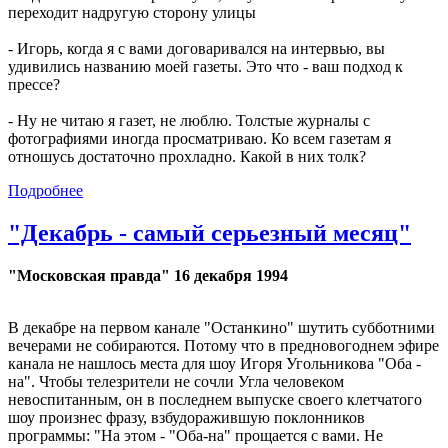
переходит надругую сторону улицы
- Игорь, когда я с вами договаривался на интервью, вы
удивились названию моей газеты. Это что - ваш подход к
прессе?
- Ну не читаю я газет, не люблю. Толстые журналы с
фотографиями иногда просматриваю. Ко всем газетам я
отношусь достаточно прохладно. Какой в них толк?
Подробнее
"Декабрь - самый серьезный месяц"
"Московская правда" 16 декабря 1994
В декабре на первом канале "Останкино" шутить субботними
вечерами не собираются. Потому что в предновогоднем эфире
канала не нашлось места для шоу Игоря Угольникова "Оба -
на". Чтобы телезрители не сочли Угла человеком
невоспитанным, он в последнем выпуске своего клетчатого
шоу произнес фразу, взбудоражившую поклонников
программы: "На этом - "Оба-на" прощается с вами. Не