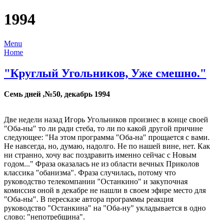
1994
Menu
Home
"Круглый Угольников, Уже смешно."
Семь дней ,№50, декабрь 1994
Две недели назад Игорь Угольников произнес в конце своей
"Оба-ны" то ли ради стеба, то ли по какой другой причине
следующее: "На этом программа "Оба-на" прощается с вами.
Не навсегда, но, думаю, надолго. Не по нашей вине, нет. Как
ни странно, хочу вас поздравить именно сейчас с Новым
годом..." Фраза оказалась не из области вечных Приколов
классика "обанизма". Фраза случилась, потому что
руководство телекомпании "Останкино" и закупочная
комиссия оной в декабре не нашли в своем эфире место для
"Оба-ны". В пересказе автора программы реакция
руководство "Останкина" на "Оба-ну" укладывается в одно
слово: "непотребщина".