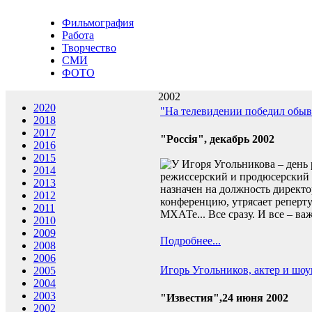
Фильмография
Работа
Творчество
СМИ
ФОТО
2002
2020
"На телевидении победил обыв
2018
2017
"Россiя", декабрь 2002
2016
2015
У Игоря Угольникова – день 
2014
режиссерский и продюсерский 
2013
назначен на должность директо
2012
конференцию, утрясает реперту
2011
МХАТе... Все сразу. И все – ва
2010
2009
Подробнее...
2008
2006
Игорь Угольников, актер и шо
2005
2004
2003
"Известия",24 июня 2002
2002