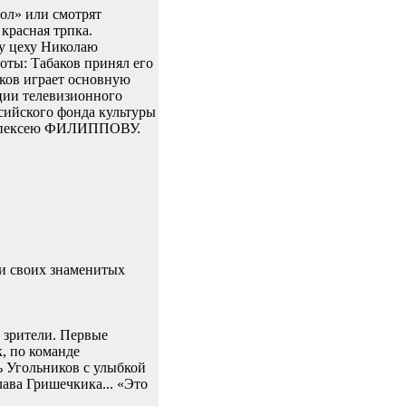
гол» или смотрят
красная трпка.
му цеху Николаю
боты: Табаков принял его
иков играет основную
ции телевизионного
сийского фонда культуры
" Апексею ФИЛИППОВУ.
ши своих знаменитых
и зрители. Первые
к, по команде
ь Угольников с улыбкой
лава Гришечкика... «Это