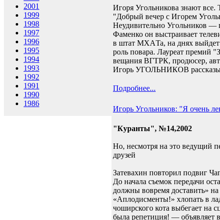
2001
Игоря Угольникова знают все. 
1999
"Добрый вечер с Игорем Угольн
1998
Неудивительно Угольников — п
1997
Фаменко он выстраивает телеви
1996
в штат МХАTa, на днях выйдет»
1995
роль повара. Лауреат премий 
1994
вещания ВГТРК, продюсер, авто
1993
Игорь УГОЛЬНИКОВ рассказыва
1992
1991
Подробнее...
1990
1986
Игорь Угольников: "Я очень л
"Куранты", №14,2002
Но, несмотря на это ведущий п
друзей
Затевахин повторил подвиг Ча
До начала съемок передачи ост
должны вовремя доставить» на 
«Аплодисменты!» хлопать в лад
чоширского кота выбегает на с
была репетиция! — объявляет 