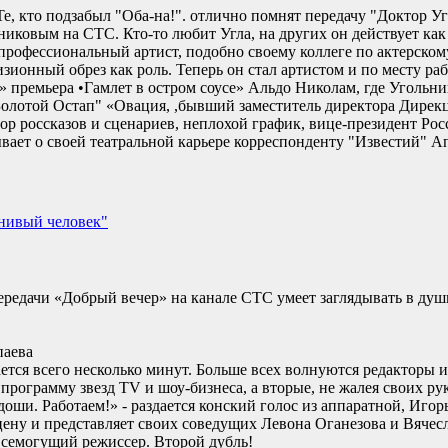
Те, кто подзабыл "Оба-на!". отлично помнят передачу "Доктор У
иковым на СТС. Кто-то любит Угла, на других он действует как 
рофессиональный артист, подобно своему коллеге по актерско
зионный обрез как роль. Теперь он стал артистом и по месту ра
 премьера •Гамлет в остром соусе» Альдо Николам, где Угольн
"Золотой Остап" «Овация, ,бывший заместитель директора Дирек
р россказов и сценариев, неплохой график, вице-президент Рос
ет о своей театральной карьере корреспонденту "Известий
енивый человек"
ередачи «Добрый вечер» на канале СТС умеет заглядывать в ду
паева
ается всего несколько минут. Больше всех волнуются редакторы 
программу звезд TV и шоу-бизнеса, а вторые, не жалея своих ру
оши. Работаем!» - раздается конский голос из аппаратной, Игор
цену и представляет своих соведущих Левона Оганезова и Вячес
всемогущий режиссер. Второй дубль!