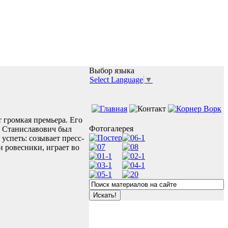
Выбор языка
Select Language
▼
т громкая премьера. Его
Фотогалерея
ь Станиславович был
успеть: созывает пресс-
и ровесники, играет во