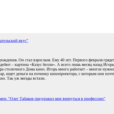
ательский вкус"
рождения. Он стал взрослым. Ему 40 лет. Первого февраля гряде
дебют – картина «Казус белли». А всего лишь месяц назад Игор
ра столичного Дома кино. Игорь много работает – многое нужно 
ар, ищет деньги на починку кинопроектора, с которым они почт
жно. Так уж звезды встали.
умен: "Олег Табаков предложил мне вернуться в профессию"