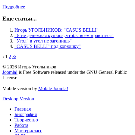
Подробнее
Еще статьи...
Игорь УГОЛЬНИКОВ: "САSUS ВЕLLI"
"Я не денежная купюра, чтобы всем нравиться"
"Угол" в угол не загонишь"
"CASUS BELLI" под корюшку"
‹
1
2
3
›
© 2026 Игорь Угольников
Joomla!
is Free Software released under the GNU General Public
License.
Mobile version by
Mobile Joomla!
Desktop Version
Главная
Биография
Творчество
Работа
Мастер-класс