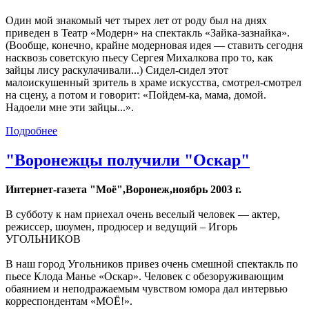
Один мой знакомый чет тырех лет от роду был на днях
приведен в Театр «Модерн» на спектакль «Зайка-зазнайка».
(Вообще, конечно, крайне модерновая идея — ставить сегодня
насквозь советскую пьесу Сергея Михалкова про то, как
зайцы лису раскулачивали...) Сидел-сидел этот
малоискушенный зритель в храме искусства, смотрел-смотрел
на сцену, а потом и говорит: «Пойдем-ка, мама, домой.
Надоели мне эти зайцы...».
Подробнее
"Воронежцы получили "Оскар"
Интернет-газета "Моё",Воронеж,ноябрь 2003 г.
В субботу к нам приехал очень веселый человек — актер,
режиссер, шоумен, продюсер и ведущий – Игорь
УГОЛЬНИКОВ
В наш город Угольников привез очень смешной спектакль по
пьесе Клода Манье «Оскар». Человек с обезоруживающим
обаянием и неподражаемым чувством юмора дал интервью
корреспондентам «МОЁ!».