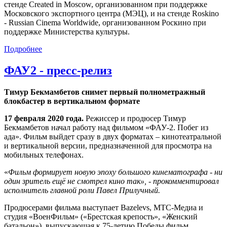
стенде Created in Moscow, организованном при поддержке
Московского экспортного центра (МЭЦ), и на стенде Roskino
- Russian Cinema Worldwide, организованном Роскино при
поддержке Министерства культуры.
Подробнее
ФАУ2 - пресс-релиз
Тимур Бекмамбетов снимет первый полнометражный
блокбастер в вертикальном формате
17 февраля 2020 года.
Режиссер и продюсер Тимур
Бекмамбетов начал работу над фильмом «ФАУ-2. Побег из
ада». Фильм выйдет сразу в двух форматах – кинотеатральной
и вертикальной версии, предназначенной для просмотра на
мобильных телефонах.
«
Фильм формирует новую эпоху большого кинематографа - ни
один зритель ещё не смотрел кино так», - прокомментировал
исполнитель главной роли Павел Прилучный.
Продюсерами фильма выступает Bazelevs, МТС-Медиа и
студия «ВоенФильм» («Брестская крепость», «Женский
батальон»), выпускающая к 75-летию Победы фильм