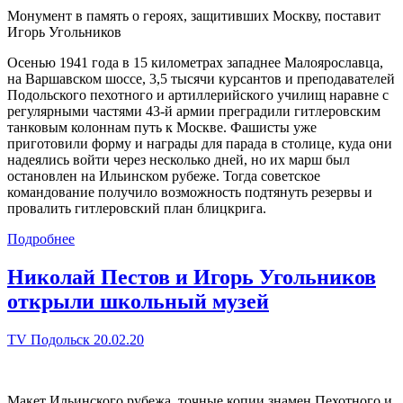
Монумент в память о героях, защитивших Москву, поставит
Игорь Угольников
Осенью 1941 года в 15 километрах западнее Малоярославца,
на Варшавском шоссе, 3,5 тысячи курсантов и преподавателей
Подольского пехотного и артиллерийского училищ наравне с
регулярными частями 43-й армии преградили гитлеровским
танковым колоннам путь к Москве. Фашисты уже
приготовили форму и награды для парада в столице, куда они
надеялись войти через несколько дней, но их марш был
остановлен на Ильинском рубеже. Тогда советское
командование получило возможность подтянуть резервы и
провалить гитлеровский план блицкрига.
Подробнее
Николай Пестов и Игорь Угольников
открыли школьный музей
TV Подольск 20.02.20
Макет Ильинского рубежа, точные копии знамен Пехотного и