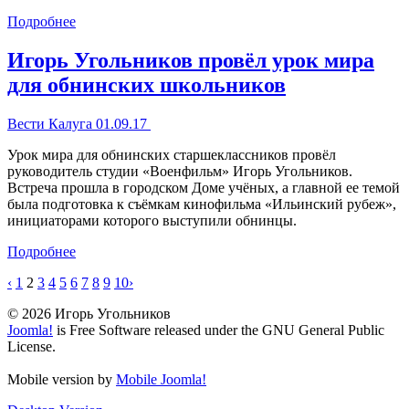
Подробнее
Игорь Угольников провёл урок мира
для обнинских школьников
Вести Калуга 01.09.17
Урок мира для обнинских старшеклассников провёл
руководитель студии «Военфильм» Игорь Угольников.
Встреча прошла в городском Доме учёных, а главной ее темой
была подготовка к съёмкам кинофильма «Ильинский рубеж»,
инициаторами которого выступили обнинцы.
Подробнее
‹
1
2
3
4
5
6
7
8
9
10
›
© 2026 Игорь Угольников
Joomla!
is Free Software released under the GNU General Public
License.
Mobile version by
Mobile Joomla!