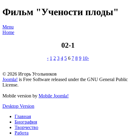
Фильм "Учености плоды"
Menu
Home
02-1
‹
1
2
3
4
5
6
7
8
9
10
›
© 2026 Игорь Угольников
Joomla!
is Free Software released under the GNU General Public
License.
Mobile version by
Mobile Joomla!
Desktop Version
Главная
Биография
Творчество
Работа