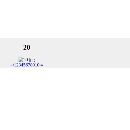
20
«
‹
1
2
3
4
5
6
7
8
9
10
›
»