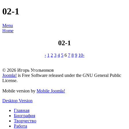
02-1
Menu
Home
02-1
‹
1
2
3
4
5
6
7
8
9
10
›
© 2026 Игорь Угольников
Joomla!
is Free Software released under the GNU General Public
License.
Mobile version by
Mobile Joomla!
Desktop Version
Главная
Биография
Творчество
Работа